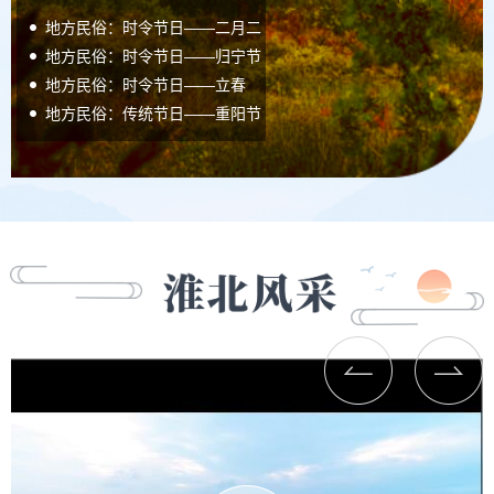
百里奚修城报恩
“惠我南黎”之来由
朔里的传说
“相山”是怎样来的