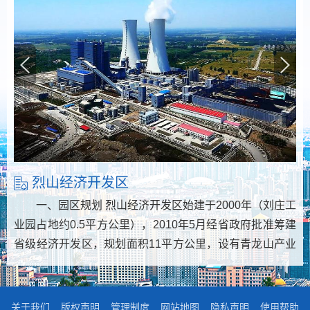
烈山经济开发区
淮北高新技术产业开发区
一、园区规划 烈山经济开发区始建于2000年（刘庄工
淮北高新技术产业开发区原名淮北经济开发区，是
业园占地约0.5平方公里），2010年5月经省政府批准筹建
1996年2月经省政府批准设立的省级开发区，由商贸综合
省级经济开发区，规划面积11平方公里，设有青龙山产业
区(4.24平方公里)、龙湖园区(7.89平方公里)和新区(17.65
园、新蔡工业园、宝迪工业园3个园区，主
平方公里)组成，核准总面积29.
<查看更多>
<查看更多>
关于我们
版权声明
管理制度
网站地图
隐私声明
使用帮助