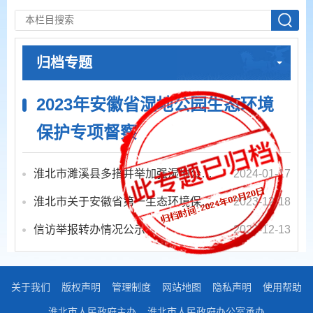
归档专题
2023年安徽省湿地公园生态环境
保护专项督察
淮北市濉溪县多措并举加强湿地公园保护
2024-01-17
淮北市关于安徽省第一生态环境保护督察组第一批交办信访件查处情况的公示
2023-12-18
信访举报转办情况公示
2023-12-13
关于我们
版权声明
管理制度
网站地图
隐私声明
使用帮助
淮北市人民政府主办
淮北市人民政府办公室承办