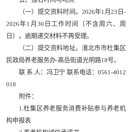
（一）提交资料时间。
202
6
年
1
月
23
日
-
202
6
年
1
月
30
日工作时间（
不含周六、周
日
），逾期递交材料不再受理。
（二）提交资料地址。
淮北市
市
杜集
区
民政局
养老服务办
-
高岳街道光明路
18
号
。
联
系
人：
冯卫宁
联系电话：
05
61
-
4012
018
附件：
1.
杜集
区养老服务消费补贴参与养老机
构申报表