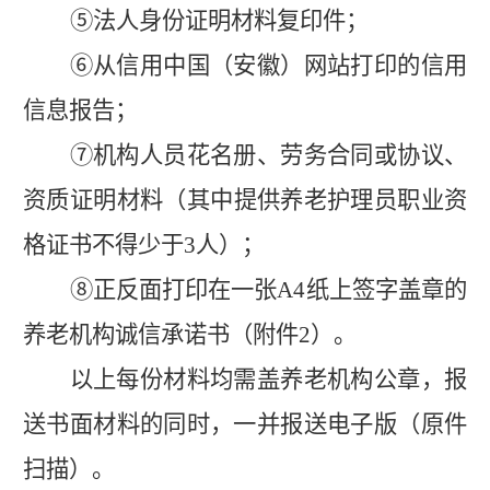
⑤
法人身份证明材料复印件；
⑥
从信用中国
（安徽）
网站打印的信用
信息报告；
⑦
机构人员花名册、劳务合同
或协议
、
资质证明材料（
其中提供养老护理员职业资
格证书不得少于
3
人
）；
⑧
正反面打印在一张
A4
纸上签字盖章的
养老机构诚信承诺书（附件
2
）。
以上每份材料均需盖养老机构公章，报
送书面材料的同时，一并报送电子版（原件
扫描）。