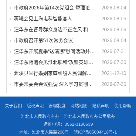
市政府2026年第14次党组会 暨理论学习中心组学习会议召开 蒋曦主持会议并讲话
2026-08-04
蒋曦会见上海电科智能客人
2026-08-05
汪华东在督导群众身边不正之风 和腐败问题集中整治工作时强调 以更高标准更实举措纵深推进集中整治 不断增强人民群众获得感幸福感安全感
2026-08-06
市政府召开第51次常务会议
2026-08-04
汪华东开展夏季“送清凉”慰问活动并调研专门教育工作 落实落细防暑降温措施 用心用情关爱一线职工
2026-07-31
汪华东蒋曦会见淮北舰和“攻坚英雄连”官兵代表
2026-07-30
濉溪县举行婚姻家庭纠纷人民调解委员会暨调解志愿者服务团成立仪式
2021-12-10
市委常委会会议强调 深入学习贯彻习近平总书记重要讲话指示精神 高质量推进城市更新 不断提升本质安全水平 汪华东主持会议
2026-07-30
关于我们
版权声明
管理制度
网站地图
隐私声明
使用帮助
淮北市人民政府主办
淮北市人民政府办公室承办
运维电话：0561-3198639
地址：淮北市人民路208号
皖ICP备05004418号-1