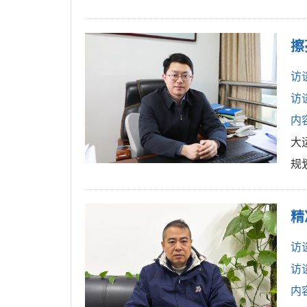
擦
访
访
内
大
规
精
访
访
内