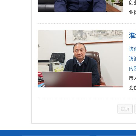
创
业
淮
访
访
内
市
会
首页