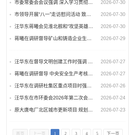
市委常委会会议强调 深入学习贯彻习近平总书记重要讲话指示精神 高质量推进城市更新 不断提升本质安全水平 汪华东主持会议
2026-07-30
市领导开展“八一”走访慰问活动 致以节日问候 畅叙鱼水深情
2026-07-30
汪华东蒋曦会见淮北舰和“攻坚英雄连”官兵代表
2026-07-30
蒋曦在调研督导矿山和铸造企业生态环境保护工作时强调 以整改实效推动绿色转型发展
2026-07-29
汪华东在督导文明创建工作时强调 深化精细管理坚持常态长效 持续提升城市功能品质活力
2026-07-27
蒋曦在调研督导 中央安全生产考核巡查反馈问题整改工作时强调 标本兼治从严从实抓好反馈问题整改
2026-07-27
汪华东在调研杜集区重点项目时强调 大抓项目抓大项目抓高质量项目 为高质量转型发展集聚动能
2026-07-26
汪华东在市环委会2026年第二次会议上强调 推动生态环保工作再上新台阶 以高水平保护支撑高质量发展
2026-07-24
原大唐电厂北区城市更新项目 规划设计调度会召开 汪华东主持并讲话 蒋曦出席
2026-07-23
首页
上一页
1
2
3
4
5
下一页