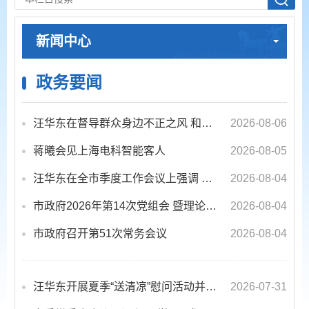
新闻中心
政务要闻
汪华东在督导群众身边不正之风 和腐败问题集中整治工作时强调 以更高标准更实举措纵深推进集中整治 不断增强人民群众获得...
2026-08-06
蒋曦会见上海电科智能客人
2026-08-05
汪华东在全市季度工作会议上强调 锚定打好“三仗”任务和年度预期目标不动摇 在全市上下掀起比学赶超争先进位的攻坚热潮
2026-08-04
市政府2026年第14次党组会 暨理论学习中心组学习会议召开 蒋曦主持会议并讲话
2026-08-04
市政府召开第51次常务会议
2026-08-04
汪华东开展夏季“送清凉”慰问活动并调研专门教育工作 落实落细防暑降温措施 用心用情关爱一线职工
2026-07-31