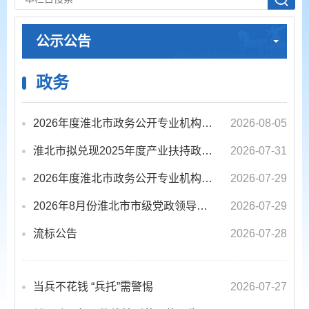
公示公告
政务
2026年度淮北市政务公开专业机构测评项目公开采购中标公告
2026-08-05
淮北市拟兑现2025年度产业扶持政策奖补资金（文旅部分）审核通过 项目公示
2026-07-31
2026年度淮北市政务公开专业机构测评 项目采购公告
2026-07-29
2026年8月份淮北市市级党政领导干部接访安排表
2026-07-29
流标公告
2026-07-28
当兵不花钱 “兵托”需警惕
2026-07-27