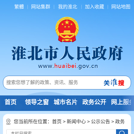
繁體
网站集群
我的淮北
加入收藏
网站地图
首页
领导之窗
城市名片
政务公开
网上服
您当前所在位置：
首页
>
新闻中心
>
公示公告
>
政务