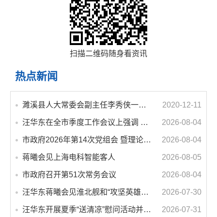
扫描二维码随身看资讯
热点新闻
濉溪县人大常委会副主任李秀侠一行调研城乡客运一体化和治超工作
2020-12-11
汪华东在全市季度工作会议上强调 锚定打好“三仗”任务和年度预期目标不动摇 在全市上下掀起比学赶超争先进位的攻坚热潮
2026-08-04
市政府2026年第14次党组会 暨理论学习中心组学习会议召开 蒋曦主持会议并讲话
2026-08-04
蒋曦会见上海电科智能客人
2026-08-05
市政府召开第51次常务会议
2026-08-04
汪华东蒋曦会见淮北舰和“攻坚英雄连”官兵代表
2026-07-30
汪华东开展夏季“送清凉”慰问活动并调研专门教育工作 落实落细防暑降温措施 用心用情关爱一线职工
2026-07-31