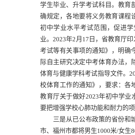
学生毕业、升学考试科目。教育
确规定，各地要将义务教育课程
初中学业水平考试范围，促进学
业。2023年2月17日，省教育厅
考试等有关事项的通知》，
明确
际自主研究决定中考体育办法，
体育与健康学科考试指导文件。20
校体育工作的通知》，要求：各
教育厅关于做好2023年初中学
要把增强学校心肺功能和耐力的项目
三是从已公布政策的省份和
市、福州市都将男生
1000米/女