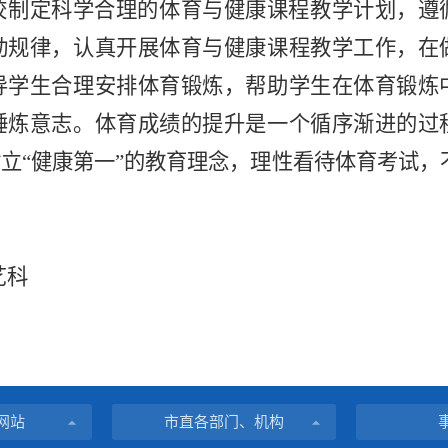
校制定科学合理的体育与健康课程教学计划，遵
动规律，认真开展体育与健康课程教学工作，在
导学生合理安排体育锻炼，帮助学生在体育锻炼
锤炼意志。体育成绩的提升是一个循序渐进的过
树立
“健康第一”的教育理念，理性看待体育考试，
艺科
网站
市直各部门、机构