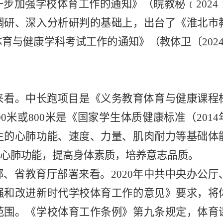
一步加强学校体育工作
的通知》（皖教秘﹝
202
4
调研、深入分析研判的基础上，出台了《淮北市
体育与健康学科考试工作的通知》（教体卫〔
202
来看。中长跑项目是《义务教育体育与健康课程
00米或800米是《国家学生体质健康标准（2014
生的心肺功能、速度、力量、肌肉耐力等基础体
心肺功能，提高身体素质，培养意志品质。
部、省教育厅部署来看。
2020年中共中央办公厅
强和改进新时代学校体育工作的意见》要求，将
范围。《学校体育工作条例》第九条规定，体育