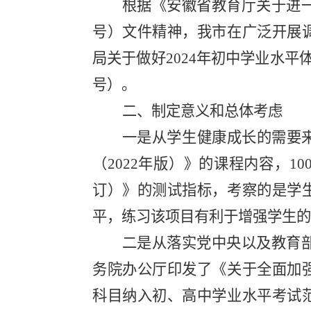
根据《安徽省教育厅
关于进
号
）
文件精神
，
我市在广泛开展
局关于做好
202
4
年初中学业水平
号）。
二、制定意义和总体考虑
一是从学生健康成长的需要
（
2022年版）》的课程内容，10
订）》的测试指标，考察的是学
平，练习该项目有利于增强学生的
二是从落实党中央以及教育
务院办公厅印发了《关于全面加
科目纳入初、高中学业水平考试