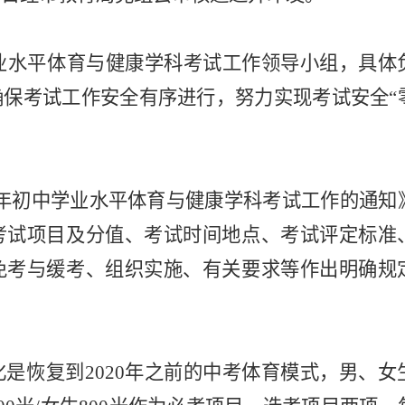
业水平体育与健康学科考试工作领导小组，具体
确保考试工作安全有序进行，努力实现考试安全
“
年初中学业水平体育与健康学科考试工作的通知
考试项目及分值、考试时间地点、考试评定标准
免考与缓考、组织实施、有关要求等作出明确规
化是恢复到
2020年之前的中考体育模式，男、女