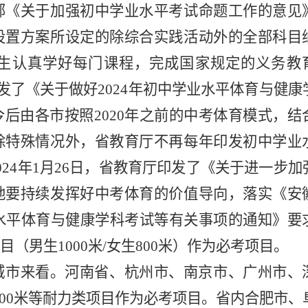
部《关于加强初中学业水平考试命题工作的意见
设置方案所设定的除综合实践活动外的全部科目
生认真学好每门课程，完成国家规定的义务教
印发了《关于做好202
4
年初中学业水平体育与健康
今后由各市按照
2020年之前的中考体育模式，结
除特殊情况外，省教育厅不再每年印发初中学业
24年1月26日，省教育厅印发了《关于进一步加
地要持续发挥好中考体育的价值导向，落实《安
业水平体育与健康学科考试等有关事项的通知》要
（男生1000米/女生800米）作为必考项目。
城市来看。河南省、杭州市、南京市、广州市、
生800米等耐力类项目作为必考项目。省内
合肥市、