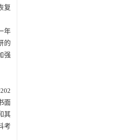
恢复
一年
研的
加强
好
202
书面
和其
科考