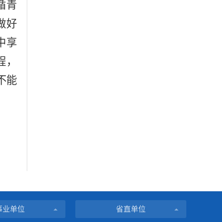
循青
做好
中享
程，
不能
事业单位
省直单位