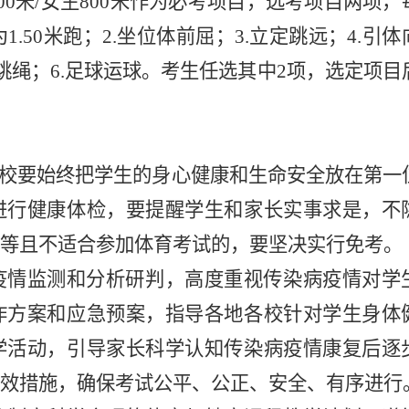
0米/女生800米作为必考项目
，
选考项目两项，
为
1
.50米跑；
2
.坐位体前屈；
3
.立定跳远；
4
.引体
.跳绳；
6
.足球运球。考生任选其中2项，选定项目
学校要始终把学生的身心健康和生命安全放在第一
进行健康体检，要提醒学生和家长实事求是，不
等且不适合参加体育考试的，要坚决实行免考。
疫情监测和分析研判，高度重视传染病疫情对学
作方案和应急预案，指导各地各校针对学生身体
学活动，引导家长科学认知传染病疫情康复后逐
效措施，确保考试公平、公正、安全、有序进行