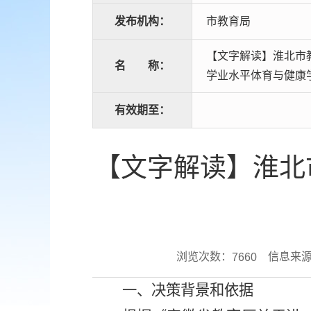
发布机构：
市教育局
【文字解读】淮北市教
名
称：
学业水平体育与健康
有效期至：
【文字解读】淮北
浏览次数：
信息来源
7660
一、决策背景和依据