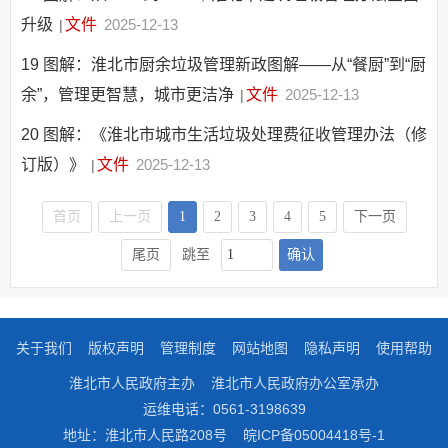
升级
文件
2025-12-13
|
19
图解：淮北市厨余垃圾管理新政图解——从“餐厨”到“厨
余”，管理更智慧，城市更洁净
文件
2025-12-13
|
20
图解：《淮北市城市生活垃圾处理费征收管理办法（修
订版）》
文件
2025-12-13
|
首页
上一页
1
2
3
4
5
下一页
确认
尾页
跳至
关于我们
版权声明
管理制度
网站地图
隐私声明
使用帮助
淮北市人民政府主办
淮北市人民政府办公室承办
运维电话：0561-3198639
地址：淮北市人民路208号
皖ICP备05004418号-1