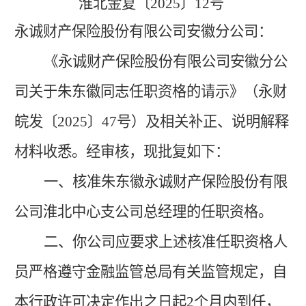
淮北
金复
〔20
25
〕
1
2
号
永诚财产保险股份有限公司
安徽分公司
：
《
永诚财产保险股份有限公司安徽分公
司关于朱东徽同志任职资格
的请示》（永财
皖发〔202
5
〕47号）
及相关补正、说明解释
材料
收悉。经审核，现批复如下：
一、
核准
朱东徽永诚财产保险股份有限
公司淮北中心支公司总经理
的任职资格
。
二、
你公司应要求上述核准任职资格人
员严格遵守
金融监管总局
有关监管规定，
自
本行政许可决定作出之日起
2个月
内
到任，