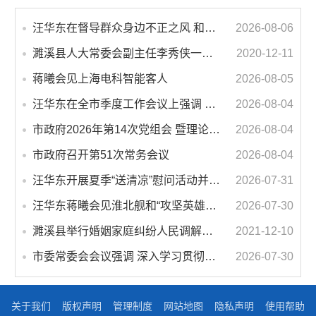
汪华东在督导群众身边不正之风 和腐败问题集中整治工作时强调 以更高标准更实举措纵深推进集中整治 不断增强人民群众获得感幸福感安全感
2026-08-06
濉溪县人大常委会副主任李秀侠一行调研城乡客运一体化和治超工作
2020-12-11
蒋曦会见上海电科智能客人
2026-08-05
汪华东在全市季度工作会议上强调 锚定打好“三仗”任务和年度预期目标不动摇 在全市上下掀起比学赶超争先进位的攻坚热潮
2026-08-04
市政府2026年第14次党组会 暨理论学习中心组学习会议召开 蒋曦主持会议并讲话
2026-08-04
市政府召开第51次常务会议
2026-08-04
汪华东开展夏季“送清凉”慰问活动并调研专门教育工作 落实落细防暑降温措施 用心用情关爱一线职工
2026-07-31
汪华东蒋曦会见淮北舰和“攻坚英雄连”官兵代表
2026-07-30
濉溪县举行婚姻家庭纠纷人民调解委员会暨调解志愿者服务团成立仪式
2021-12-10
市委常委会会议强调 深入学习贯彻习近平总书记重要讲话指示精神 高质量推进城市更新 不断提升本质安全水平 汪华东主持会议
2026-07-30
关于我们
版权声明
管理制度
网站地图
隐私声明
使用帮助