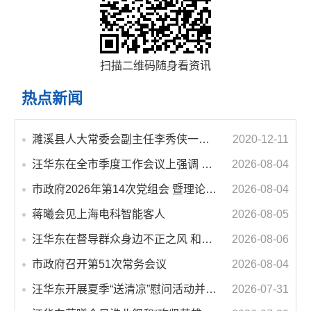
扫描二维码随身看资讯
热点新闻
濉溪县人大常委会副主任李秀侠一行调研城乡客运一体化和治超工作
2020-12-11
汪华东在全市季度工作会议上强调 锚定打好“三仗”任务和年度预期目标不动摇 在全市上下掀起比学赶超争先进位的攻坚热潮
2026-08-04
市政府2026年第14次党组会 暨理论学习中心组学习会议召开 蒋曦主持会议并讲话
2026-08-04
蒋曦会见上海电科智能客人
2026-08-05
汪华东在督导群众身边不正之风 和腐败问题集中整治工作时强调 以更高标准更实举措纵深推进集中整治 不断增强人民群众获得感幸福感安全感
2026-08-06
市政府召开第51次常务会议
2026-08-04
汪华东开展夏季“送清凉”慰问活动并调研专门教育工作 落实落细防暑降温措施 用心用情关爱一线职工
2026-07-31