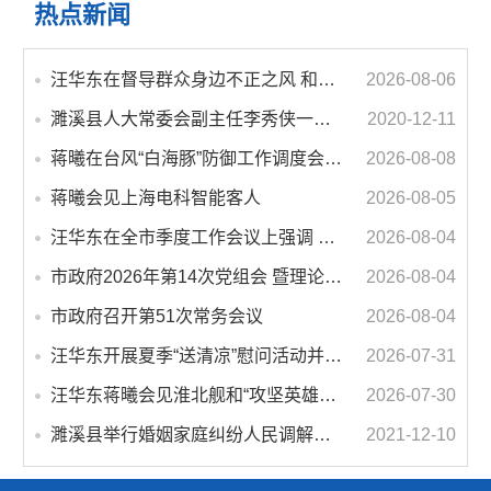
热点新闻
汪华东在督导群众身边不正之风 和腐败问题集中整治工作时强调 以更高标准更实举措纵深推进集中整治 不断增强人民群众获得感幸福感安全感
2026-08-06
濉溪县人大常委会副主任李秀侠一行调研城乡客运一体化和治超工作
2020-12-11
蒋曦在台风“白海豚”防御工作调度会上强调 牢固树立和践行正确政绩观 切实维护人民群众生命财产安全
2026-08-08
蒋曦会见上海电科智能客人
2026-08-05
汪华东在全市季度工作会议上强调 锚定打好“三仗”任务和年度预期目标不动摇 在全市上下掀起比学赶超争先进位的攻坚热潮
2026-08-04
市政府2026年第14次党组会 暨理论学习中心组学习会议召开 蒋曦主持会议并讲话
2026-08-04
市政府召开第51次常务会议
2026-08-04
汪华东开展夏季“送清凉”慰问活动并调研专门教育工作 落实落细防暑降温措施 用心用情关爱一线职工
2026-07-31
汪华东蒋曦会见淮北舰和“攻坚英雄连”官兵代表
2026-07-30
濉溪县举行婚姻家庭纠纷人民调解委员会暨调解志愿者服务团成立仪式
2021-12-10