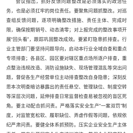
会议指出，抓好反馈问题整改是必须落实的政治任
务，也是必须扛牢的岗位责任。要聚焦问题抓整改。对巡
查组反馈问题，逐项明确整改措施、责任主体、完成时
限，确保按期销号、动态清零；对上报完成的整改事项开
展“回头看”，跟踪巩固整改成效。要紧盯隐患抓排查。行
业主管部门要坚持问题导向，启动本行业全域自查和重点
专项排查；各县区、园区要对辖区重点场所逐户排查，重
点整治违规改造、消防设施缺失、现场管理混乱等突出问
题，督促各生产经营单位主动排查整改自身隐患；深刻反
思本次明查暗访暴露出的责任悬空、管理缺位、制度空转
等深层次问题，延伸排查日常监督检查易被忽视的盲区死
角。要主动配合抓问责。严格落实安全生产“一案双罚”制
度，对监管宽松软、履职缺位、弄虚作假等问题，依规依
纪严肃问责。要健全体系抓预防。压实企业安全生产主体