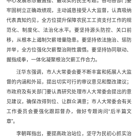
中心发展思想最直接、最现实的民生考题。各地各部门要
牢固树立正确政绩观，主动诚恳接受人大监督，认真吸纳
代表真知灼见，全方位提升保障农民工工资支付工作的规
范化、制度化、法治化水平。要坚持源头防控、关口前
移，从根本上遏制欠薪增量隐患。要坚持依法施治、惩防
并举，全方位强化欠薪整治刚性震慑。要坚持协同联动、
握指成拳，一体化凝聚根治欠薪工作合力。
汪华东强调，市人大常委会要不断丰富和拓展人大监
督的内涵和外延，提出切实可行的审议意见和整改建议；
市政府及有关部门要认真研究处理市人大常委会提出的意
见建议，确保改得到位、让群众满意；市人大常委会有关
工作委员会要强化跟踪督办，做好专题询问“后半篇文
章”。
李朝晖指出，要提高政治站位，坚守为民初心抓实治