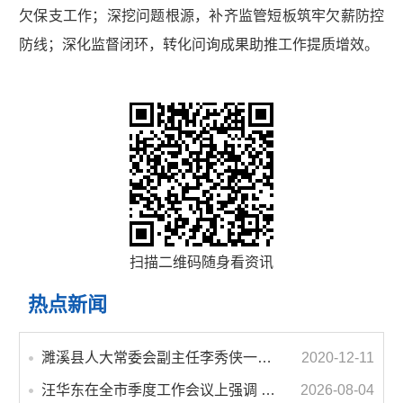
欠保支工作；深挖问题根源，补齐监管短板筑牢欠薪防控
防线；深化监督闭环，转化问询成果助推工作提质增效。
扫描二维码随身看资讯
热点新闻
濉溪县人大常委会副主任李秀侠一行调研城乡客运一体化和治超工作
2020-12-11
汪华东在全市季度工作会议上强调 锚定打好“三仗”任务和年度预期目标不动摇 在全市上下掀起比学赶超争先进位的攻坚热潮
2026-08-04