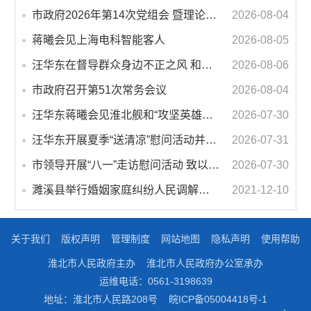
市政府2026年第14次党组会 暨理论学习中心组学习会议召开 蒋曦主持会议并讲话
2026-08-04
蒋曦会见上海电科智能客人
2026-08-05
汪华东在督导群众身边不正之风 和腐败问题集中整治工作时强调 以更高标准更实举措纵深推进集中整治 不断增强人民群众获得感幸福感安全感
2026-08-06
市政府召开第51次常务会议
2026-08-04
汪华东蒋曦会见淮北舰和“攻坚英雄连”官兵代表
2026-07-30
汪华东开展夏季“送清凉”慰问活动并调研专门教育工作 落实落细防暑降温措施 用心用情关爱一线职工
2026-07-31
市领导开展“八一”走访慰问活动 致以节日问候 畅叙鱼水深情
2026-07-30
濉溪县举行婚姻家庭纠纷人民调解委员会暨调解志愿者服务团成立仪式
2021-12-10
关于我们
版权声明
管理制度
网站地图
隐私声明
使用帮助
淮北市人民政府主办
淮北市人民政府办公室承办
运维电话：0561-3198639
地址：淮北市人民路208号
皖ICP备05004418号-1