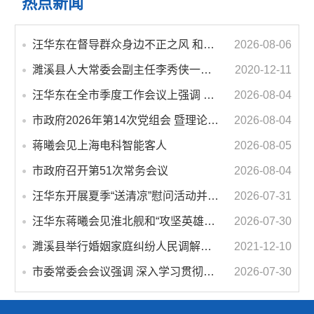
热点新闻
汪华东在督导群众身边不正之风 和腐败问题集中整治工作时强调 以更高标准更实举措纵深推进集中整治 不断增强人民群众获得感幸福感安全感
2026-08-06
濉溪县人大常委会副主任李秀侠一行调研城乡客运一体化和治超工作
2020-12-11
汪华东在全市季度工作会议上强调 锚定打好“三仗”任务和年度预期目标不动摇 在全市上下掀起比学赶超争先进位的攻坚热潮
2026-08-04
市政府2026年第14次党组会 暨理论学习中心组学习会议召开 蒋曦主持会议并讲话
2026-08-04
蒋曦会见上海电科智能客人
2026-08-05
市政府召开第51次常务会议
2026-08-04
汪华东开展夏季“送清凉”慰问活动并调研专门教育工作 落实落细防暑降温措施 用心用情关爱一线职工
2026-07-31
汪华东蒋曦会见淮北舰和“攻坚英雄连”官兵代表
2026-07-30
濉溪县举行婚姻家庭纠纷人民调解委员会暨调解志愿者服务团成立仪式
2021-12-10
市委常委会会议强调 深入学习贯彻习近平总书记重要讲话指示精神 高质量推进城市更新 不断提升本质安全水平 汪华东主持会议
2026-07-30