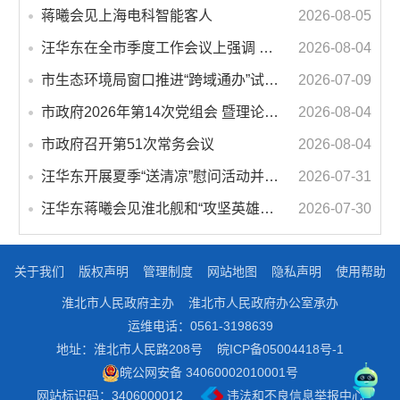
蒋曦会见上海电科智能客人
2026-08-05
汪华东在全市季度工作会议上强调 锚定打好“三仗”任务和年度预期目标不动摇 在全市上下掀起比学赶超争先进位的攻坚热潮
2026-08-04
市生态环境局窗口推进“跨域通办”试点 服务再升级 办事更便利
2026-07-09
市政府2026年第14次党组会 暨理论学习中心组学习会议召开 蒋曦主持会议并讲话
2026-08-04
市政府召开第51次常务会议
2026-08-04
汪华东开展夏季“送清凉”慰问活动并调研专门教育工作 落实落细防暑降温措施 用心用情关爱一线职工
2026-07-31
汪华东蒋曦会见淮北舰和“攻坚英雄连”官兵代表
2026-07-30
关于我们
版权声明
管理制度
网站地图
隐私声明
使用帮助
淮北市人民政府主办
淮北市人民政府办公室承办
运维电话：0561-3198639
地址：淮北市人民路208号
皖ICP备05004418号-1
皖公网安备 34060002010001号
网站标识码：3406000012
违法和不良信息举报中心