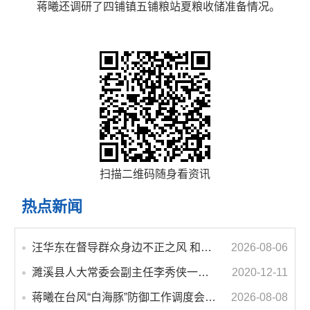
蒋曦还调研了四铺镇五铺粮站夏粮收储准备情况。
扫描二维码随身看资讯
热点新闻
汪华东在督导群众身边不正之风 和腐败问题集中整治工作时强调 以更高标准更实举措纵深推进集中整治 不断增强人民群众获得感幸福感安全感
2026-08-06
濉溪县人大常委会副主任李秀侠一行调研城乡客运一体化和治超工作
2020-12-11
蒋曦在台风“白海豚”防御工作调度会上强调 牢固树立和践行正确政绩观 切实维护人民群众生命财产安全
2026-08-08