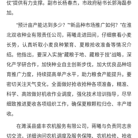
仗”提供有力支撑。副市长杨春杰，市政府秘书长郭海磊参
加。
“预计亩产能达到多少？”“新品种市场推广如何？”在淮
北双收种业有限责任公司，蒋曦走进田间，仔细察看小麦
长势，认真听取小麦良种繁育、夏粮抢收准备等情况介
绍。他指出，要深入实施“藏粮于地、藏粮于技”战略，深
化产学研合作，加快种业自主创新步伐，加大优良品种培
育推广力度，持续提高单产水平，助力粮食产能提升。要
密切关注天气变化，全面做好抢收抢种各项准备，精准、
科学、高效做好机收作业调度，强化技术培训指导，尽早
细致推进夏收各项组织工作，确保夏粮颗粒归仓、丰产增
收。
在濉溪县盛丰农机服务有限公司，蒋曦与负责同志亲
切交流，详细询问农机调度及服务保障、农机检修、抢收