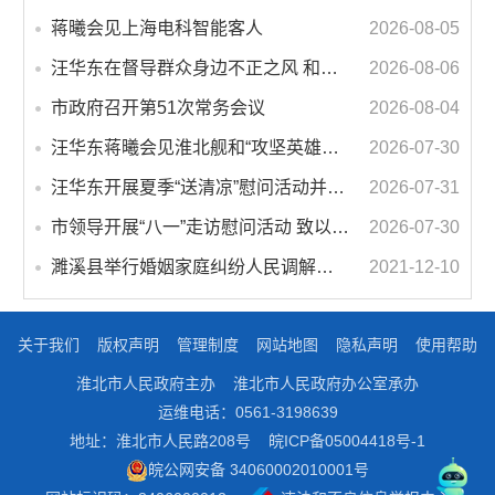
蒋曦会见上海电科智能客人
2026-08-05
汪华东在督导群众身边不正之风 和腐败问题集中整治工作时强调 以更高标准更实举措纵深推进集中整治 不断增强人民群众获得感幸福感安全感
2026-08-06
市政府召开第51次常务会议
2026-08-04
汪华东蒋曦会见淮北舰和“攻坚英雄连”官兵代表
2026-07-30
汪华东开展夏季“送清凉”慰问活动并调研专门教育工作 落实落细防暑降温措施 用心用情关爱一线职工
2026-07-31
市领导开展“八一”走访慰问活动 致以节日问候 畅叙鱼水深情
2026-07-30
濉溪县举行婚姻家庭纠纷人民调解委员会暨调解志愿者服务团成立仪式
2021-12-10
关于我们
版权声明
管理制度
网站地图
隐私声明
使用帮助
淮北市人民政府主办
淮北市人民政府办公室承办
运维电话：0561-3198639
地址：淮北市人民路208号
皖ICP备05004418号-1
皖公网安备 34060002010001号