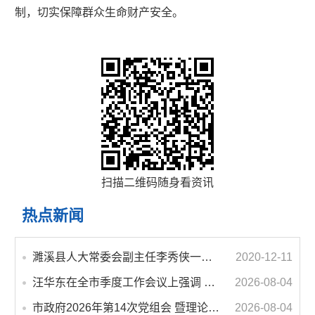
制，切实保障群众生命财产安全。
扫描二维码随身看资讯
热点新闻
濉溪县人大常委会副主任李秀侠一行调研城乡客运一体化和治超工作
2020-12-11
汪华东在全市季度工作会议上强调 锚定打好“三仗”任务和年度预期目标不动摇 在全市上下掀起比学赶超争先进位的攻坚热潮
2026-08-04
市政府2026年第14次党组会 暨理论学习中心组学习会议召开 蒋曦主持会议并讲话
2026-08-04