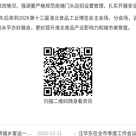
整改情况，强调要严格规范商铺门头店招设置管理，扎实开展安
曦先后来到2026第十三届淮北食品工业博览会主会场、分会场
高水平办好展会，更好提升淮北食品产业影响力和城市美誉度。
扫描二维码随身看资讯
濉溪县人大常委会副主任李秀侠一行调研城乡客运一体化和治超工作
2020-12-11