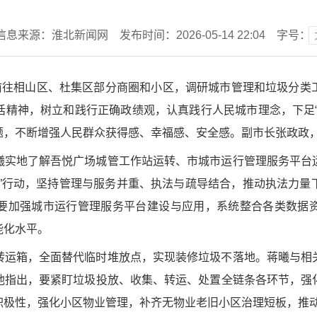
信息来源：淮北新闻网
发布时间：2026-05-14 22:04
字号：
曦前往相山区、杜集区部分商圈和小区，调研城市管理和垃圾分类
话精神，树立和践行正确政绩观，认真践行人民城市理念，下足“
题，不断增强人民群众获得感、幸福感、安全感。副市长张政政
曦实地了解吾悦广场城管工作站运转、市城市运行管理服务平台
区”行动，坚持管理与服务并重、执法与疏导结合，推动执法力量
要加强城市运行管理服务平台建设与应用，系统整合各类数据
能化水平。
转运箱，全面替代临时堆放点，实现装修垃圾不落地。蒋曦与相
他指出，要紧盯垃圾投放、收集、转运、处置全链条各环节，强
积极性，强化小区物业管理，补齐无物业老旧小区治理短板，推