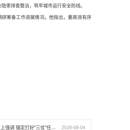
全隐患排查整治，筑牢城市运行安全防线。
，调研筹备工作进展情况。他指出，要高效有序
汪华东在全市季度工作会议上强调 锚定打好“三仗”任务和年度预期目标不动摇 在全市上下掀起比学赶超争先进位的攻坚热潮
2026-08-04