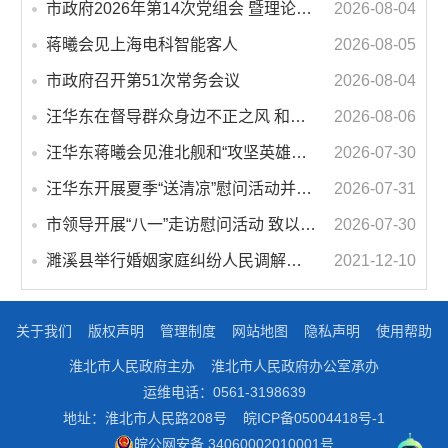
市政府2026年第14次党组会 暨理论学习中心组学习会议召开 蒋曦主持会议并讲话
2026-08-04
蒋曦会见上海电科智能客人
2026-08-05
市政府召开第51次常务会议
2026-08-04
汪华东在督导群众身边不正之风 和腐败问题集中整治工作时强调 以更高标准更实举措纵深推进集中整治 不断增强人民群众获得感幸福感安全感
2026-08-06
汪华东蒋曦会见淮北舰和“攻坚英雄连”官兵代表
2026-07-30
汪华东开展夏季“送清凉”慰问活动并调研专门教育工作 落实落细防暑降温措施 用心用情关爱一线职工
2026-07-31
市领导开展“八一”走访慰问活动 致以节日问候 畅叙鱼水深情
2026-07-30
濉溪县举行婚姻家庭纠纷人民调解委员会暨调解志愿者服务团成立仪式
2021-12-10
关于我们
版权声明
管理制度
网站地图
隐私声明
使用帮助
淮北市人民政府主办
淮北市人民政府办公室承办
运维电话：0561-3198639
地址：淮北市人民路208号
皖ICP备05004418号-1
皖公网安备 34060002010001号