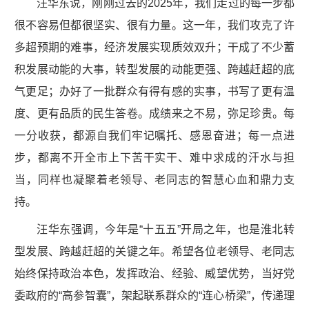
汪华东说，刚刚过去的2025年，我们走过的每一步都
很不容易但都很坚实、很有力量。这一年，我们攻克了许
多超预期的难事，经济发展实现质效双升；干成了不少蓄
积发展动能的大事，转型发展的动能更强、跨越赶超的底
气更足；办好了一批群众有得有感的实事，书写了更有温
度、更有品质的民生答卷。成绩来之不易，弥足珍贵。每
一分收获，都源自我们牢记嘱托、感恩奋进；每一点进
步，都离不开全市上下苦干实干、难中求成的汗水与担
当，同样也凝聚着老领导、老同志的智慧心血和鼎力支
持。
汪华东强调，今年是“十五五”开局之年，也是淮北转
型发展、跨越赶超的关键之年。希望各位老领导、老同志
始终保持政治本色，发挥政治、经验、威望优势，当好党
委政府的“高参智囊”，架起联系群众的“连心桥梁”，传递理