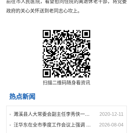
前往市人民医院，看望慰问住院的离退休老干部，将党委
政府的关心关怀送到老同志心坎上。
扫描二维码随身看资讯
热点新闻
濉溪县人大常委会副主任李秀侠一行调研城乡客运一体化和治超工作
2020-12-11
汪华东在全市季度工作会议上强调 锚定打好“三仗”任务和年度预期目标不动摇 在全市上下掀起比学赶超争先进位的攻坚热潮
2026-08-04