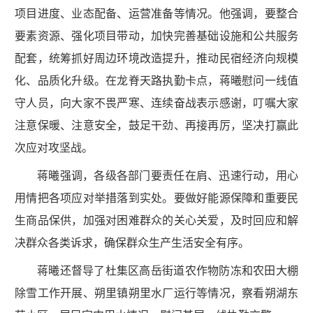
项目进度、业态配备、运营准备等情况。他强调，要整合
要素资源、强化项目带动，加快完善基础设施和公共服务
配套，统筹抓好周边环境改造提升，推动民宿经济向规模
化、品质化升级。在龙脊天路执勤卡点，蒋曦慰问一线值
守人员，向大家不畏严寒、连续奋战表示感谢，叮嘱大家
注意保暖、注意安全，鼓足干劲、再接再厉，坚决打赢此
次应对攻坚战。
蒋曦强调，各级各部门要责任在肩、迅速行动，用心
用情把各项应对举措落到实处。要做好能源保障和重要民
生商品保供，加强对困难群众的关心关爱，及时回应和解
决群众各类诉求，确保群众生产生活安全有序。
蒋曦还督导了杜集区高岳街道农作物防冻和农田大棚
除雪工作开展、朔里镇朔里水厂运行等情况，察看朔湖东