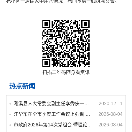
苑小区一居民家中用水情况，慰问基层一线执勤交警。
扫描二维码随身看资讯
热点新闻
濉溪县人大常委会副主任李秀侠一行调研城乡客运一体化和治超工作
2020-12-11
汪华东在全市季度工作会议上强调 锚定打好“三仗”任务和年度预期目标不动摇 在全市上下掀起比学赶超争先进位的攻坚热潮
2026-08-04
市政府2026年第14次党组会 暨理论学习中心组学习会议召开 蒋曦主持会议并讲话
2026-08-04