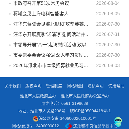
市政府召开第51次常务会议
2026-08-04
蒋曦会见上海电科智能客人
2026-08-05
汪华东蒋曦会见淮北舰和“攻坚英雄连”官兵代表
2026-07-30
汪华东开展夏季“送清凉”慰问活动并调研专门教育工作 落实落细防暑降温措施 用心用情关爱一线职工
2026-07-31
市领导开展“八一”走访慰问活动 致以节日问候 畅叙鱼水深情
2026-07-30
市委常委会会议强调 深入学习贯彻习近平总书记重要讲话指示精神 高质量推进城市更新 不断提升本质安全水平 汪华东主持会议
2026-07-30
2026年淮北市市本级招募就业见习人员公告
2026-08-03
关于我们
版权声明
管理制度
网站地图
隐私声明
使用帮助
淮北市人民政府主办
淮北市人民政府办公室承办
运维电话：0561-3198639
地址：淮北市人民路208号
皖ICP备05004418号-1
皖公网安备 34060002010001号
网站标识码：3406000012
违法和不良信息举报中心