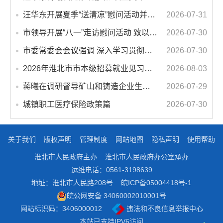
汪华东开展夏季“送清凉”慰问活动并调研专门教育工作 落实落细防暑降温措施 用心用情关爱一线职工
2026-07-31
市领导开展“八一”走访慰问活动 致以节日问候 畅叙鱼水深情
2026-07-30
市委常委会会议强调 深入学习贯彻习近平总书记重要讲话指示精神 高质量推进城市更新 不断提升本质安全水平 汪华东主持会议
2026-07-30
2026年淮北市市本级招募就业见习人员公告
2026-08-03
蒋曦在调研督导矿山和铸造企业生态环境保护工作时强调 以整改实效推动绿色转型发展
2026-07-29
城镇职工医疗保险政策篇
2026-07-30
关于我们
版权声明
管理制度
网站地图
隐私声明
使用帮助
淮北市人民政府主办
淮北市人民政府办公室承办
运维电话：0561-3198639
地址：淮北市人民路208号
皖ICP备05004418号-1
皖公网安备 34060002010001号
网站标识码：3406000012
违法和不良信息举报中心
本站已支持IPV6访问