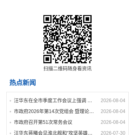
扫描二维码随身看资讯
热点新闻
汪华东在全市季度工作会议上强调 锚定打好“三仗”任务和年度预期目标不动摇 在全市上下掀起比学赶超争先进位的攻坚热潮
2026-08-04
市政府2026年第14次党组会 暨理论学习中心组学习会议召开 蒋曦主持会议并讲话
2026-08-04
市政府召开第51次常务会议
2026-08-04
汪华东蒋曦会见淮北舰和“攻坚英雄连”官兵代表
2026-07-30