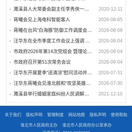
濉溪县人大常委会副主任李秀侠一行调研城乡客运一体化和治超工作
2020-12-11
蒋曦会见上海电科智能客人
2026-08-05
蒋曦在台风“白海豚”防御工作调度会上强调 牢固树立和践行正确政绩观 切实维护人民群众生命财产安全
2026-08-08
汪华东在全市季度工作会议上强调 锚定打好“三仗”任务和年度预期目标不动摇 在全市上下掀起比学赶超争先进位的攻坚热潮
2026-08-04
市政府2026年第14次党组会 暨理论学习中心组学习会议召开 蒋曦主持会议并讲话
2026-08-04
市政府召开第51次常务会议
2026-08-04
汪华东开展夏季“送清凉”慰问活动并调研专门教育工作 落实落细防暑降温措施 用心用情关爱一线职工
2026-07-31
汪华东蒋曦会见淮北舰和“攻坚英雄连”官兵代表
2026-07-30
濉溪县举行婚姻家庭纠纷人民调解委员会暨调解志愿者服务团成立仪式
2021-12-10
关于我们
版权声明
管理制度
网站地图
隐私声明
使用帮助
淮北市人民政府主办
淮北市人民政府办公室承办