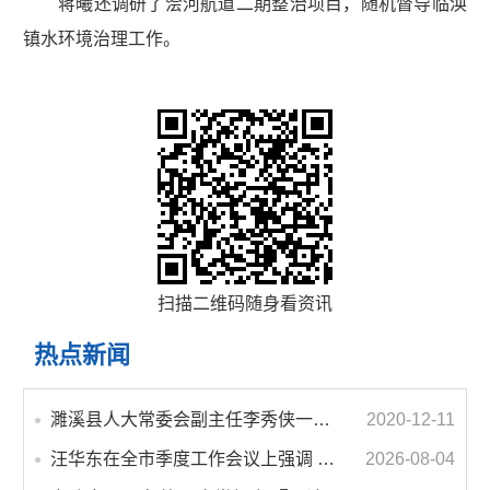
蒋曦还调研了浍河航道二期整治项目，随机督导临涣
镇水环境治理工作。
扫描二维码随身看资讯
热点新闻
濉溪县人大常委会副主任李秀侠一行调研城乡客运一体化和治超工作
2020-12-11
汪华东在全市季度工作会议上强调 锚定打好“三仗”任务和年度预期目标不动摇 在全市上下掀起比学赶超争先进位的攻坚热潮
2026-08-04