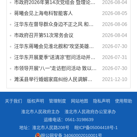
市政府2026年第14次党组会 暨理论学习中心组学习会议召开 蒋曦主持会议并讲话
2026-08-04
蒋曦会见上海电科智能客人
2026-08-05
汪华东在督导群众身边不正之风 和腐败问题集中整治工作时强调 以更高标准更实举措纵深推进集中整治 不断增强人民群众获得感幸福感安全感
2026-08-06
市政府召开第51次常务会议
2026-08-04
汪华东蒋曦会见淮北舰和“攻坚英雄连”官兵代表
2026-07-30
汪华东开展夏季“送清凉”慰问活动并调研专门教育工作 落实落细防暑降温措施 用心用情关爱一线职工
2026-07-31
市领导开展“八一”走访慰问活动 致以节日问候 畅叙鱼水深情
2026-07-30
濉溪县举行婚姻家庭纠纷人民调解委员会暨调解志愿者服务团成立仪式
2021-12-10
关于我们
版权声明
管理制度
网站地图
隐私声明
使用帮助
淮北市人民政府主办
淮北市人民政府办公室承办
运维电话：0561-3198639
地址：淮北市人民路208号
皖ICP备05004418号-1
皖公网安备 34060002010001号