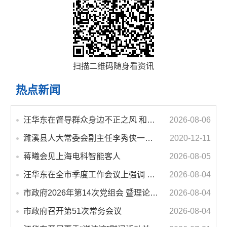
扫描二维码随身看资讯
热点新闻
汪华东在督导群众身边不正之风 和腐败问题集中整治工作时强调 以更高标准更实举措纵深推进集中整治 不断增强人民群众获得感幸福感安全感
2026-08-06
濉溪县人大常委会副主任李秀侠一行调研城乡客运一体化和治超工作
2020-12-11
蒋曦会见上海电科智能客人
2026-08-05
汪华东在全市季度工作会议上强调 锚定打好“三仗”任务和年度预期目标不动摇 在全市上下掀起比学赶超争先进位的攻坚热潮
2026-08-04
市政府2026年第14次党组会 暨理论学习中心组学习会议召开 蒋曦主持会议并讲话
2026-08-04
市政府召开第51次常务会议
2026-08-04