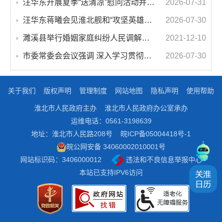
汪华东开展夏季“送清凉”慰问活动并调研专门教育工作 落实落细防暑降温措施 用心用情关爱一线职工
2026-07-31
汪华东蒋曦会见淮北舰和“攻坚英雄连”官兵代表
2026-07-30
濉溪县举行婚姻家庭纠纷人民调解委员会暨调解志愿者服务团成立仪式
2021-12-10
市委常委会会议强调 深入学习贯彻习近平总书记重要讲话指示精神 高质量推进城市更新 不断提升本质安全水平 汪华东主持会议
2026-07-30
关于我们
版权声明
管理制度
网站地图
隐私声明
使用帮助
淮北市人民政府主办
淮北市人民政府办公室承办
运维电话：0561-3198639
地址：淮北市人民路208号
皖ICP备05004418号-1
皖公网安备 34060002010001号
网站标识码：3406000012
违法和不良信息举报中心
本站已支持IPV6访问