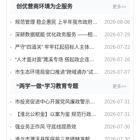
创优营商环境为企服务
更多>>
规范管理 稳企惠民 上半年我市政府采购资金节约率14.4%
2026-08-06
深耕数据赋能 优化政务服务 ——相山区持续擦亮“相办无忧”服务品牌
2026-07-29
严守“四道关” 牢牢扛起招标人主体责任 ——安徽省淮北市深化招投标领域“阳光交易”改革的经验
2026-07-22
“人才面对面”濉溪专场 搭起政企连心桥
2026-07-16
市生态环境局窗口推进“跨域通办”试点 服务再升级 办事更便利
2026-07-07
”两学一做“学习教育专题
更多>>
市投资促进中心开展党风廉政警示教育活动
2026-07-31
【淮北公积金】以案为鉴 规范行政履职
2026-07-31
强业务正作风 守底线提质效
2026-07-30
淮北市濉溪县医保局三举措精准帮扶 夯实乡村振兴健康基石
2026-07-30