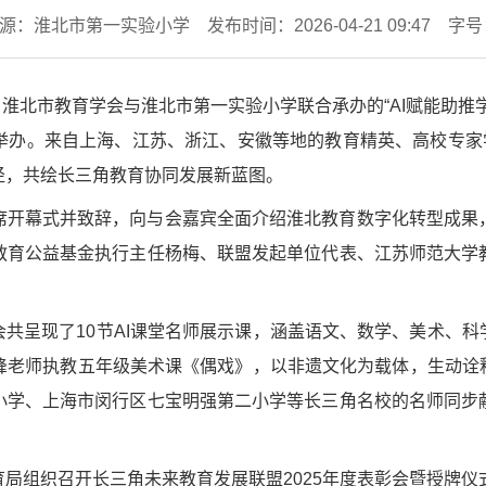
源：淮北市第一实验小学
发布时间：2026-04-21 09:47
字号
办、淮北市教育学会与淮北市第一实验小学联合承办的“AI赋能助
举办。来自上海、江苏、浙江、安徽等地的教育精英、高校专家学
径，共绘长三角教育协同发展新蓝图。
席开幕式并致辞，向与会嘉宾全面介绍淮北教育数字化转型成果
教育公益基金执行主任杨梅、联盟发起单位代表、江苏师范大学
。
会共呈现了10节AI课堂名师展示课，涵盖语文、数学、美术、科
峰老师执教五年级美术课《偶戏》，以非遗文化为载体，生动诠释
小学、上海市闵行区七宝明强第二小学等长三角名校的名师同步
局组织召开长三角未来教育发展联盟2025年度表彰会暨授牌仪