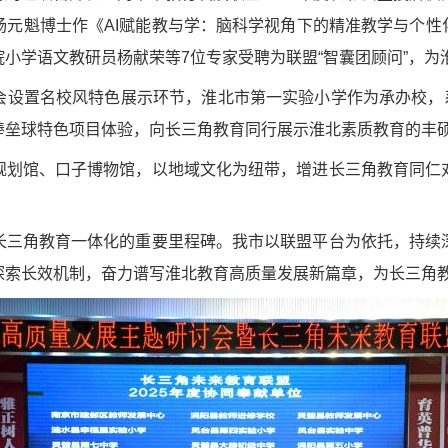
元魁博士作《AI赋能教与学：脑科学视角下的精准教学与个性
小学语文教研员杨献荣等7位专家受聘为联盟“智囊团顾问”，为
会设置名校风特色展示环节，淮北市第一实验小学作为承办校，系
棒垒球特色项目体验，向长三角教育同行展示淮北素质教育的丰
规划馆、口子博物馆，以地域文化为纽带，增进长三角教育同仁
长三角教育一体化的重要里程碑。我市以联盟平台为依托，持续
探索长效机制，奋力谱写淮北教育高质量发展新篇章，为长三角