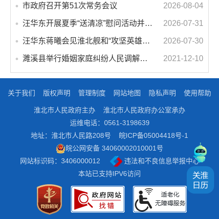
市政府召开第51次常务会议
2026-08-04
汪华东开展夏季“送清凉”慰问活动并调研专门教育工作 落实落细防暑降温措施 用心用情关爱一线职工
2026-07-31
汪华东蒋曦会见淮北舰和“攻坚英雄连”官兵代表
2026-07-30
濉溪县举行婚姻家庭纠纷人民调解委员会暨调解志愿者服务团成立仪式
2021-12-10
关于我们
版权声明
管理制度
网站地图
隐私声明
使用帮助
淮北市人民政府主办
淮北市人民政府办公室承办
运维电话：0561-3198639
地址：淮北市人民路208号
皖ICP备05004418号-1
皖公网安备 34060002010001号
网站标识码：3406000012
违法和不良信息举报中心
本站已支持IPV6访问