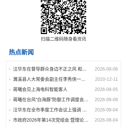
扫描二维码随身看资讯
热点新闻
汪华东在督导群众身边不正之风 和腐败问题集中整治工作时强调 以更高标准更实举措纵深推进集中整治 不断增强人民群众获得感幸福感安全感
2026-08-06
濉溪县人大常委会副主任李秀侠一行调研城乡客运一体化和治超工作
2020-12-11
蒋曦会见上海电科智能客人
2026-08-05
蒋曦在台风“白海豚”防御工作调度会上强调 牢固树立和践行正确政绩观 切实维护人民群众生命财产安全
2026-08-08
汪华东在全市季度工作会议上强调 锚定打好“三仗”任务和年度预期目标不动摇 在全市上下掀起比学赶超争先进位的攻坚热潮
2026-08-04
市政府2026年第14次党组会 暨理论学习中心组学习会议召开 蒋曦主持会议并讲话
2026-08-04