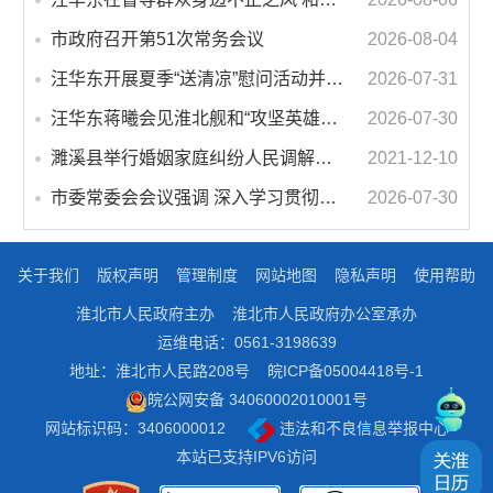
市政府召开第51次常务会议
2026-08-04
汪华东开展夏季“送清凉”慰问活动并调研专门教育工作 落实落细防暑降温措施 用心用情关爱一线职工
2026-07-31
汪华东蒋曦会见淮北舰和“攻坚英雄连”官兵代表
2026-07-30
濉溪县举行婚姻家庭纠纷人民调解委员会暨调解志愿者服务团成立仪式
2021-12-10
市委常委会会议强调 深入学习贯彻习近平总书记重要讲话指示精神 高质量推进城市更新 不断提升本质安全水平 汪华东主持会议
2026-07-30
关于我们
版权声明
管理制度
网站地图
隐私声明
使用帮助
淮北市人民政府主办
淮北市人民政府办公室承办
运维电话：0561-3198639
地址：淮北市人民路208号
皖ICP备05004418号-1
皖公网安备 34060002010001号
网站标识码：3406000012
违法和不良信息举报中心
本站已支持IPV6访问