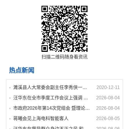
扫描二维码随身看资讯
热点新闻
濉溪县人大常委会副主任李秀侠一行调研城乡客运一体化和治超工作
2020-12-11
汪华东在全市季度工作会议上强调 锚定打好“三仗”任务和年度预期目标不动摇 在全市上下掀起比学赶超争先进位的攻坚热潮
2026-08-04
市政府2026年第14次党组会 暨理论学习中心组学习会议召开 蒋曦主持会议并讲话
2026-08-04
蒋曦会见上海电科智能客人
2026-08-05
汪华东在督导群众身边不正之风 和腐败问题集中整治工作时强调 以更高标准更实举措纵深推进集中整治 不断增强人民群众获得感幸福感安全感
2026-08-06