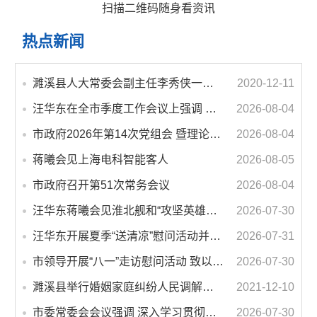
扫描二维码随身看资讯
热点新闻
濉溪县人大常委会副主任李秀侠一行调研城乡客运一体化和治超工作
2020-12-11
汪华东在全市季度工作会议上强调 锚定打好“三仗”任务和年度预期目标不动摇 在全市上下掀起比学赶超争先进位的攻坚热潮
2026-08-04
市政府2026年第14次党组会 暨理论学习中心组学习会议召开 蒋曦主持会议并讲话
2026-08-04
蒋曦会见上海电科智能客人
2026-08-05
市政府召开第51次常务会议
2026-08-04
汪华东蒋曦会见淮北舰和“攻坚英雄连”官兵代表
2026-07-30
汪华东开展夏季“送清凉”慰问活动并调研专门教育工作 落实落细防暑降温措施 用心用情关爱一线职工
2026-07-31
市领导开展“八一”走访慰问活动 致以节日问候 畅叙鱼水深情
2026-07-30
濉溪县举行婚姻家庭纠纷人民调解委员会暨调解志愿者服务团成立仪式
2021-12-10
市委常委会会议强调 深入学习贯彻习近平总书记重要讲话指示精神 高质量推进城市更新 不断提升本质安全水平 汪华东主持会议
2026-07-30