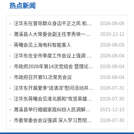
热点新闻
汪华东在督导群众身边不正之风 和腐败问题集中整治工作时强调 以更高标准更实举措纵深推进集中整治 不断增强人民群众获得感幸福感安全感
2026-08-06
濉溪县人大常委会副主任李秀侠一行调研城乡客运一体化和治超工作
2020-12-11
蒋曦会见上海电科智能客人
2026-08-05
汪华东在全市季度工作会议上强调 锚定打好“三仗”任务和年度预期目标不动摇 在全市上下掀起比学赶超争先进位的攻坚热潮
2026-08-04
市政府2026年第14次党组会 暨理论学习中心组学习会议召开 蒋曦主持会议并讲话
2026-08-04
市政府召开第51次常务会议
2026-08-04
汪华东开展夏季“送清凉”慰问活动并调研专门教育工作 落实落细防暑降温措施 用心用情关爱一线职工
2026-07-31
汪华东蒋曦会见淮北舰和“攻坚英雄连”官兵代表
2026-07-30
濉溪县举行婚姻家庭纠纷人民调解委员会暨调解志愿者服务团成立仪式
2021-12-10
市委常委会会议强调 深入学习贯彻习近平总书记重要讲话指示精神 高质量推进城市更新 不断提升本质安全水平 汪华东主持会议
2026-07-30