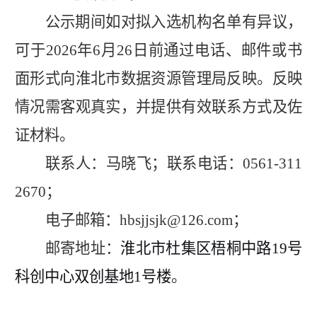
公示期间如对拟入选
机构名单
有异议，
可于
2026
年
6
月
2
6
日前通过电话、邮件或书
面形式向淮北市数据资源管理局反映。反映
情况需客观真实，并提供有效联系方式及佐
证材料。
联系人：马晓飞；
联系电话：
0561-311
2670
；
电子邮箱：
hbsjjsjk
@
126.com
；
邮寄地址：
淮北市杜集区梧桐中路
19号
科创中心双创基地1号楼
。