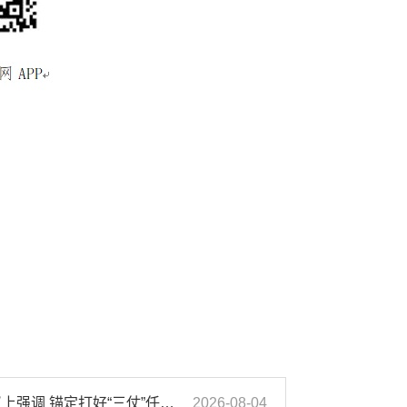
汪华东在全市季度工作会议上强调 锚定打好“三仗”任务和年度预期目标不动摇 在全市上下掀起比学赶超争先进位的攻坚热潮
2026-08-04