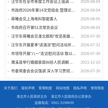
汪华东在全市季度工作会议上强调 锚定打好“三仗”任务和年度预期目标不动摇 在全市上下掀起比学赶超争先进位的攻坚热潮
2026-08-04
市政府2026年第14次党组会 暨理论学习中心组学习会议召开 蒋曦主持会议并讲话
2026-08-04
蒋曦会见上海电科智能客人
2026-08-05
市政府召开第51次常务会议
2026-08-04
汪华东蒋曦会见淮北舰和“攻坚英雄连”官兵代表
2026-07-30
汪华东开展夏季“送清凉”慰问活动并调研专门教育工作 落实落细防暑降温措施 用心用情关爱一线职工
2026-07-31
市领导开展“八一”走访慰问活动 致以节日问候 畅叙鱼水深情
2026-07-30
濉溪县举行婚姻家庭纠纷人民调解委员会暨调解志愿者服务团成立仪式
2021-12-10
市委常委会会议强调 深入学习贯彻习近平总书记重要讲话指示精神 高质量推进城市更新 不断提升本质安全水平 汪华东主持会议
2026-07-30
关于我们
版权声明
管理制度
网站地图
隐私声明
使用帮助
淮北市人民政府主办
淮北市人民政府办公室承办
运维电话：0561-3198639