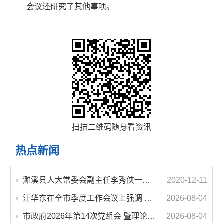
会议还研究了其他事项。
扫描二维码随身看资讯
热点新闻
濉溪县人大常委会副主任李秀侠一行调研城乡客运一体化和治超工作
2020-12-11
汪华东在全市季度工作会议上强调 锚定打好“三仗”任务和年度预期目标不动摇 在全市上下掀起比学赶超争先进位的攻坚热潮
2026-08-04
市政府2026年第14次党组会 暨理论学习中心组学习会议召开 蒋曦主持会议并讲话
2026-08-04