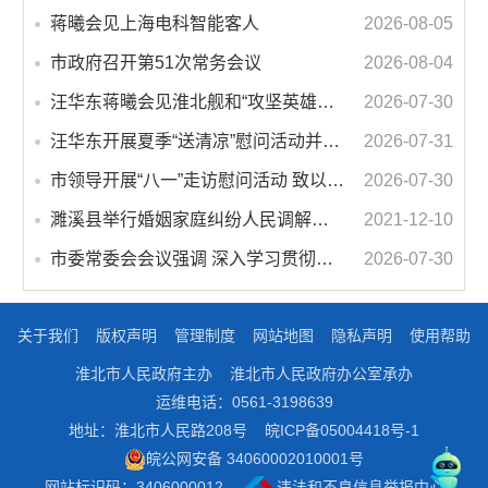
蒋曦会见上海电科智能客人
2026-08-05
市政府召开第51次常务会议
2026-08-04
汪华东蒋曦会见淮北舰和“攻坚英雄连”官兵代表
2026-07-30
汪华东开展夏季“送清凉”慰问活动并调研专门教育工作 落实落细防暑降温措施 用心用情关爱一线职工
2026-07-31
市领导开展“八一”走访慰问活动 致以节日问候 畅叙鱼水深情
2026-07-30
濉溪县举行婚姻家庭纠纷人民调解委员会暨调解志愿者服务团成立仪式
2021-12-10
市委常委会会议强调 深入学习贯彻习近平总书记重要讲话指示精神 高质量推进城市更新 不断提升本质安全水平 汪华东主持会议
2026-07-30
关于我们
版权声明
管理制度
网站地图
隐私声明
使用帮助
淮北市人民政府主办
淮北市人民政府办公室承办
运维电话：0561-3198639
地址：淮北市人民路208号
皖ICP备05004418号-1
皖公网安备 34060002010001号
网站标识码：3406000012
违法和不良信息举报中心