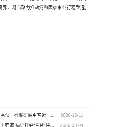
境界，凝心聚力推动党和国家事业行稳致远，
濉溪县人大常委会副主任李秀侠一行调研城乡客运一体化和治超工作
2020-12-11
汪华东在全市季度工作会议上强调 锚定打好“三仗”任务和年度预期目标不动摇 在全市上下掀起比学赶超争先进位的攻坚热潮
2026-08-04