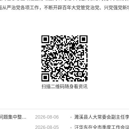
面从严治党各项工作，不断开辟百年大党管党治党、兴党强党新
扫描二维码随身看资讯
汪华东在督导群众身边不正之风 和腐败问题集中整治工作时强调 以更高标准更实举措纵深推进集中整治 不断增强人民群众获得感幸福感安全感
2026-08-06
2026-08-05