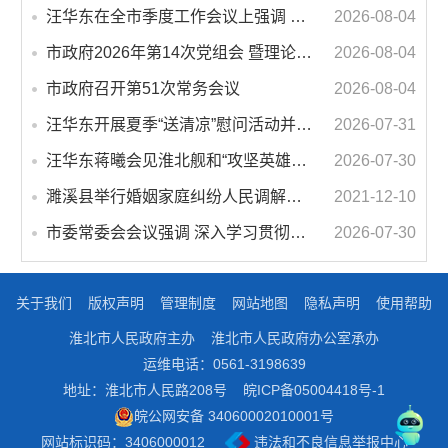
汪华东在全市季度工作会议上强调 锚定打好“三仗”任务和年度预期目标不动摇 在全市上下掀起比学赶超争先进位的攻坚热潮
2026-08-04
市政府2026年第14次党组会 暨理论学习中心组学习会议召开 蒋曦主持会议并讲话
2026-08-04
市政府召开第51次常务会议
2026-08-04
汪华东开展夏季“送清凉”慰问活动并调研专门教育工作 落实落细防暑降温措施 用心用情关爱一线职工
2026-07-31
汪华东蒋曦会见淮北舰和“攻坚英雄连”官兵代表
2026-07-30
濉溪县举行婚姻家庭纠纷人民调解委员会暨调解志愿者服务团成立仪式
2021-12-10
市委常委会会议强调 深入学习贯彻习近平总书记重要讲话指示精神 高质量推进城市更新 不断提升本质安全水平 汪华东主持会议
2026-07-30
关于我们
版权声明
管理制度
网站地图
隐私声明
使用帮助
淮北市人民政府主办
淮北市人民政府办公室承办
运维电话：0561-3198639
地址：淮北市人民路208号
皖ICP备05004418号-1
皖公网安备 34060002010001号
网站标识码：3406000012
违法和不良信息举报中心