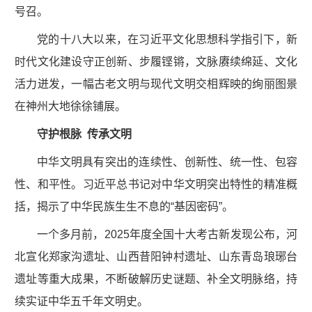
号召。
党的十八大以来，在习近平文化思想科学指引下，新
时代文化建设守正创新、步履铿锵，文脉赓续绵延、文化
活力迸发，一幅古老文明与现代文明交相辉映的绚丽图景
在神州大地徐徐铺展。
守护根脉 传承文明
中华文明具有突出的连续性、创新性、统一性、包容
性、和平性。习近平总书记对中华文明突出特性的精准概
括，揭示了中华民族生生不息的“基因密码”。
一个多月前，2025年度全国十大考古新发现公布，河
北宣化郑家沟遗址、山西昔阳钟村遗址、山东青岛琅琊台
遗址等重大成果，不断破解历史谜题、补全文明脉络，持
续实证中华五千年文明史。