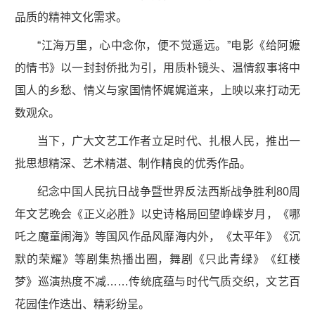
品质的精神文化需求。
“江海万里，心中念你，便不觉遥远。”电影《给阿嬷
的情书》以一封封侨批为引，用质朴镜头、温情叙事将中
国人的乡愁、情义与家国情怀娓娓道来，上映以来打动无
数观众。
当下，广大文艺工作者立足时代、扎根人民，推出一
批思想精深、艺术精湛、制作精良的优秀作品。
纪念中国人民抗日战争暨世界反法西斯战争胜利80周
年文艺晚会《正义必胜》以史诗格局回望峥嵘岁月，《哪
吒之魔童闹海》等国风作品风靡海内外，《太平年》《沉
默的荣耀》等剧集热播出圈，舞剧《只此青绿》《红楼
梦》巡演热度不减……传统底蕴与时代气质交织，文艺百
花园佳作迭出、精彩纷呈。