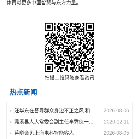
体贡献更多中国智慧与东方力量。
扫描二维码随身看资讯
热点新闻
汪华东在督导群众身边不正之风 和腐败问题集中整治工作时强调 以更高标准更实举措纵深推进集中整治 不断增强人民群众获得感幸福感安全感
2026-08-06
濉溪县人大常委会副主任李秀侠一行调研城乡客运一体化和治超工作
2020-12-11
蒋曦会见上海电科智能客人
2026-08-05