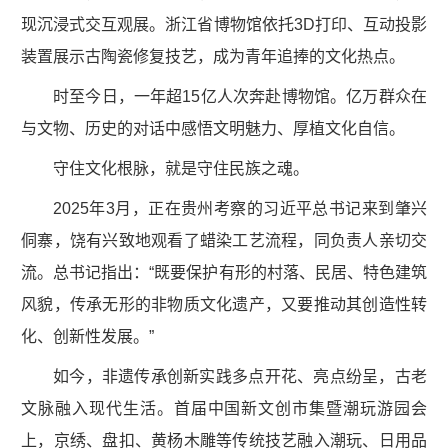
现沉浸式交互观展。浙江省博物馆依托3D打印、互动投影
装置展示古陶瓷修复技艺，成为青年追捧的文化热点。
时至今日，一年超15亿人次奔赴博物馆。亿万群众在
与文物、历史的对话中感悟文明魅力、厚植文化自信。
守住文化根脉，就是守住民族之魂。
2025年3月，正在贵州考察的习近平总书记来到肇兴
侗寨，饶有兴致地观看了蜡染工艺流程，同负责人亲切交
流。总书记指出：“既要保护有形的村落、民居、特色建筑
风貌，传承无形的非物质文化遗产，又要推动其创造性转
化、创新性发展。”
如今，非遗传承创新实践多点开花、亮点纷呈，古老
文脉融入现代生活。首届中国新文创市集暨潮玩游园会
上，京绣、盘扣、黄杨木雕等传统技艺融入潮玩、日用品