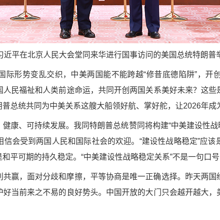
席习近平在北京人民大会堂同来华进行国事访问的美国总统特朗普举
国际形势变乱交织，中美两国能不能跨越“修昔底德陷阱”，开
国人民福祉和人类前途命运，共同开创两国关系美好未来？这些
普总统共同为中美关系这艘大船领好航、掌好舵，让2026年
健康、可持续发展。我同特朗普总统赞同将构建“中美建设性战
相信会受到两国人民和国际社会的欢迎。“建设性战略稳定”应该
和平可期的持久稳定。“中美建设性战略稳定关系”不是一句口
利共赢，面对分歧和摩擦，平等协商是唯一正确选择。昨天两国
护好当前来之不易的良好势头。中国开放的大门只会越开越大，