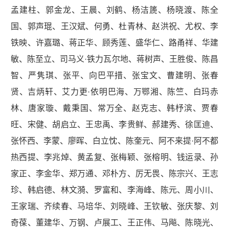
孟建柱、郭金龙、王晨、刘鹤、杨洁篪、杨晓渡、陈全
国、郭声琨、王汉斌、何勇、杜青林、赵洪祝、尤权、李
铁映、许嘉璐、蒋正华、顾秀莲、盛华仁、路甬祥、华建
敏、陈至立、司马义·铁力瓦尔地、蒋树声、王胜俊、陈昌
智、严隽琪、张平、向巴平措、张宝文、曹建明、张春
贤、吉炳轩、艾力更·依明巴海、万鄂湘、陈竺、白玛赤
林、唐家璇、戴秉国、常万全、赵克志、韩杼滨、贾春
旺、宋健、胡启立、王忠禹、李贵鲜、郝建秀、徐匡迪、
张怀西、李蒙、廖晖、白立忱、陈奎元、阿不来提·阿不都
热西提、李兆焯、黄孟复、张梅颖、张榕明、钱运录、孙
家正、李金华、郑万通、邓朴方、厉无畏、陈宗兴、王志
珍、韩启德、林文漪、罗富和、李海峰、陈元、周小川、
王家瑞、齐续春、马培华、刘晓峰、王钦敏、张庆黎、刘
奇葆、董建华、万钢、卢展工、王正伟、马飚、陈晓光、