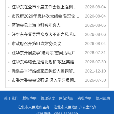
汪华东在全市季度工作会议上强调 锚定打好“三仗”任务和年度预期目标不动摇 在全市上下掀起比学赶超争先进位的攻坚热潮
2026-08-04
市政府2026年第14次党组会 暨理论学习中心组学习会议召开 蒋曦主持会议并讲话
2026-08-04
蒋曦会见上海电科智能客人
2026-08-05
汪华东在督导群众身边不正之风 和腐败问题集中整治工作时强调 以更高标准更实举措纵深推进集中整治 不断增强人民群众获得感幸福感安全感
2026-08-06
市政府召开第51次常务会议
2026-08-04
汪华东开展夏季“送清凉”慰问活动并调研专门教育工作 落实落细防暑降温措施 用心用情关爱一线职工
2026-07-31
汪华东蒋曦会见淮北舰和“攻坚英雄连”官兵代表
2026-07-30
濉溪县举行婚姻家庭纠纷人民调解委员会暨调解志愿者服务团成立仪式
2021-12-10
市委常委会会议强调 深入学习贯彻习近平总书记重要讲话指示精神 高质量推进城市更新 不断提升本质安全水平 汪华东主持会议
2026-07-30
关于我们
版权声明
管理制度
网站地图
隐私声明
使用帮助
淮北市人民政府主办
淮北市人民政府办公室承办
运维电话：0561-3198639