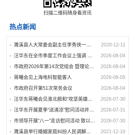
扫描二维码随身看资讯
热点新闻
濉溪县人大常委会副主任李秀侠一行调研城乡客运一体化和治超工作
2020-12-11
汪华东在全市季度工作会议上强调 锚定打好“三仗”任务和年度预期目标不动摇 在全市上下掀起比学赶超争先进位的攻坚热潮
2026-08-04
市政府2026年第14次党组会 暨理论学习中心组学习会议召开 蒋曦主持会议并讲话
2026-08-04
蒋曦会见上海电科智能客人
2026-08-05
市政府召开第51次常务会议
2026-08-04
汪华东蒋曦会见淮北舰和“攻坚英雄连”官兵代表
2026-07-30
汪华东开展夏季“送清凉”慰问活动并调研专门教育工作 落实落细防暑降温措施 用心用情关爱一线职工
2026-07-31
市领导开展“八一”走访慰问活动 致以节日问候 畅叙鱼水深情
2026-07-30
濉溪县举行婚姻家庭纠纷人民调解委员会暨调解志愿者服务团成立仪式
2021-12-10