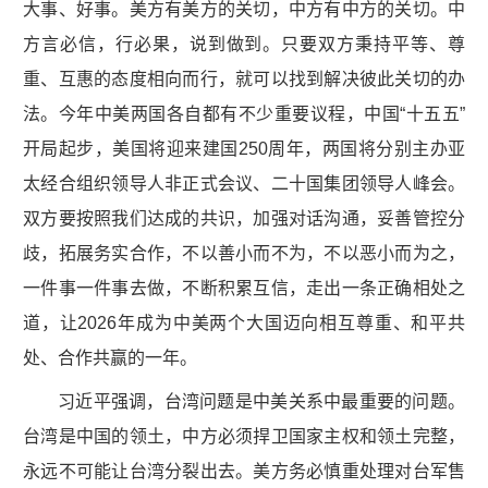
大事、好事。美方有美方的关切，中方有中方的关切。中
方言必信，行必果，说到做到。只要双方秉持平等、尊
重、互惠的态度相向而行，就可以找到解决彼此关切的办
法。今年中美两国各自都有不少重要议程，中国“十五五”
开局起步，美国将迎来建国250周年，两国将分别主办亚
太经合组织领导人非正式会议、二十国集团领导人峰会。
双方要按照我们达成的共识，加强对话沟通，妥善管控分
歧，拓展务实合作，不以善小而不为，不以恶小而为之，
一件事一件事去做，不断积累互信，走出一条正确相处之
道，让2026年成为中美两个大国迈向相互尊重、和平共
处、合作共赢的一年。
习近平强调，台湾问题是中美关系中最重要的问题。
台湾是中国的领土，中方必须捍卫国家主权和领土完整，
永远不可能让台湾分裂出去。美方务必慎重处理对台军售