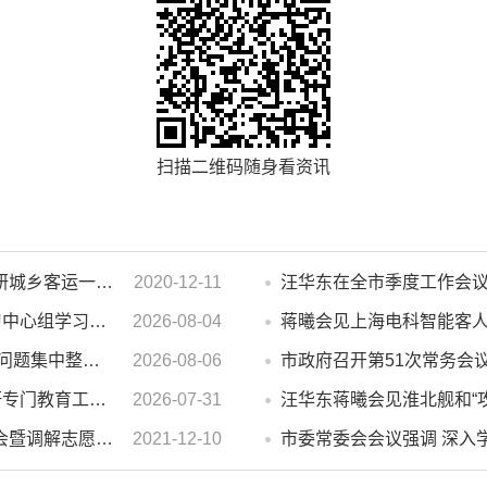
扫描二维码随身看资讯
濉溪县人大常委会副主任李秀侠一行调研城乡客运一体化和治超工作
2020-12-11
市政府2026年第14次党组会 暨理论学习中心组学习会议召开 蒋曦主持会议并讲话
2026-08-04
蒋曦会见上海电科智能客
汪华东在督导群众身边不正之风 和腐败问题集中整治工作时强调 以更高标准更实举措纵深推进集中整治 不断增强人民群众获得感幸福感安全感
2026-08-06
市政府召开第51次常务会
汪华东开展夏季“送清凉”慰问活动并调研专门教育工作 落实落细防暑降温措施 用心用情关爱一线职工
2026-07-31
汪华东蒋曦会见淮北舰和“
濉溪县举行婚姻家庭纠纷人民调解委员会暨调解志愿者服务团成立仪式
2021-12-10