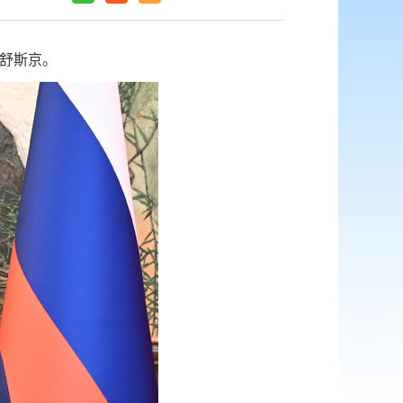
米舒斯京。