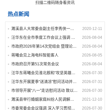
扫描二维码随身看资讯
热点新闻
濉溪县人大常委会副主任李秀侠一行调研城乡客运一体化和治超工作
2020-12-11
汪华东在全市季度工作会议上强调 锚定打好“三仗”任务和年度预期目标不动摇 在全市上下掀起比学赶超争先进位的攻坚热潮
2026-08-04
市政府2026年第14次党组会 暨理论学习中心组学习会议召开 蒋曦主持会议并讲话
2026-08-04
蒋曦会见上海电科智能客人
2026-08-05
市政府召开第51次常务会议
2026-08-04
汪华东蒋曦会见淮北舰和“攻坚英雄连”官兵代表
2026-07-30
汪华东开展夏季“送清凉”慰问活动并调研专门教育工作 落实落细防暑降温措施 用心用情关爱一线职工
2026-07-31
市领导开展“八一”走访慰问活动 致以节日问候 畅叙鱼水深情
2026-07-30
濉溪县举行婚姻家庭纠纷人民调解委员会暨调解志愿者服务团成立仪式
2021-12-10
市委常委会会议强调 深入学习贯彻习近平总书记重要讲话指示精神 高质量推进城市更新 不断提升本质安全水平 汪华东主持会议
2026-07-30