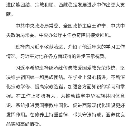
进民族团结、宗教和顺、西藏稳定发展进步中作出更大贡
献。
中共中央政治局常委、全国政协主席王沪宁，中共中
央政治局常委、中央办公厅主任蔡奇陪同接受拜见。
班禅向习近平敬献哈达，介绍了他近年来的学习工作
情况。习近平对他在各方面取得的进步表示祝贺。
习近平希望班禅继承藏传佛教爱国爱教光荣传统，坚
决维护祖国统一和民族团结。在学业上潜心精进，不断深
化宗教学修、提高宗教造诣，加强各方面知识的学习和掌
握。在工作上积极有为，为推动铸牢中华民族共同体意
识、系统推进我国宗教中国化、促进西藏现代化建设更好
发挥作用。在修养上持重善律，带头守法持戒，涵养优良
品德和高尚情操。