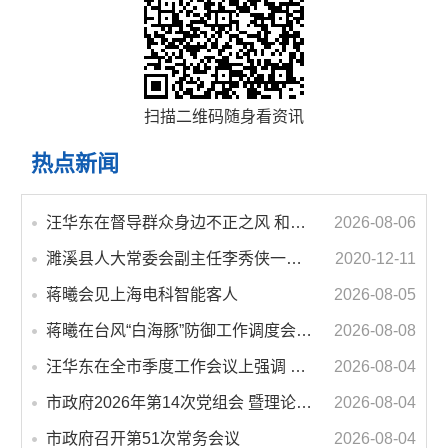
扫描二维码随身看资讯
热点新闻
汪华东在督导群众身边不正之风 和腐败问题集中整治工作时强调 以更高标准更实举措纵深推进集中整治 不断增强人民群众获得感幸福感安全感
2026-08-06
濉溪县人大常委会副主任李秀侠一行调研城乡客运一体化和治超工作
2020-12-11
蒋曦会见上海电科智能客人
2026-08-05
蒋曦在台风“白海豚”防御工作调度会上强调 牢固树立和践行正确政绩观 切实维护人民群众生命财产安全
2026-08-08
汪华东在全市季度工作会议上强调 锚定打好“三仗”任务和年度预期目标不动摇 在全市上下掀起比学赶超争先进位的攻坚热潮
2026-08-04
市政府2026年第14次党组会 暨理论学习中心组学习会议召开 蒋曦主持会议并讲话
2026-08-04
市政府召开第51次常务会议
2026-08-04