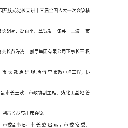
相 山公园开放式党校宣讲十三届全国人大一次会议精
作。副市长胡亮、胡百平、章银发、陈英、王波， 市
国 企联副会长黄海嵩、创导集团有限公司董事长王 枫
市 长 戴 启 远 现 场 督 查 市政重点工程，协
浩东，副市长王波，市政协副主席、煤化工基地 管
浩东，副市长胡亮出席会议。
委副书记、市 长 戴 启 远 ，市 委 常 委、