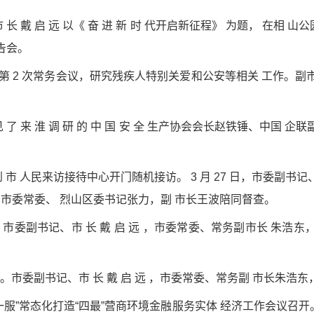
、市 长 戴 启 远 以《 奋 进 新 时 代开启新征程》 为题， 在
告会。
召 开市政府第 2 次常务会议，研究残疾人特别关爱和公安等相关 工
 会 见 了 来 淮 调 研 的 中 国 安 全 生产协会会长赵铁锤、中
来 到 市 人民来访接待中心开门随机接访。 3 月 27 日，市委副书记、
。市委常委、 烈山区委书记张力，副 市长王波陪同督查。
。 市委副书记、市 长 戴 启 远 ，市委常委、常务副市长 朱
 开。市委副书记、市 长 戴 启 远 ，市委常委、常务副 市长朱
 一服”常态化打造“四最”营商环境金融服务实体 经济工作会议召开。市