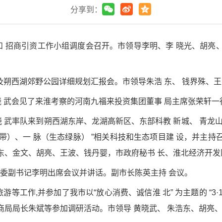
分享到：
展和 招商引资工作小组调度会召开。市领导李明、李 晓光、胡
划 及朔西湖郊野公园详细规划汇报会。市领导朱浩 东、 钱界殊、
黄晓 武会见了来淮考察的河南九福来投资集团董事 局主席张荣轩
黄晓 武率队来到朔西湖东岸、龙湖高新区、东部科教 新城、 青龙
 心湖 带）、一 脉（生态绿脉） ”相关科技和生态项目建 设，并
东、金文、胡亮、王波、钱丹婴，市政府秘书 长、淮北经济开发
。市 委副书记李明出席会议并讲话。副市长陈英主持 会议。
 旅游等工作,并参加了我市以“放心消费、诚信淮 北” 为主题的 “3
商局局长朱斌等参加调研活动。市领导 黄晓武、 朱浩东、胡亮