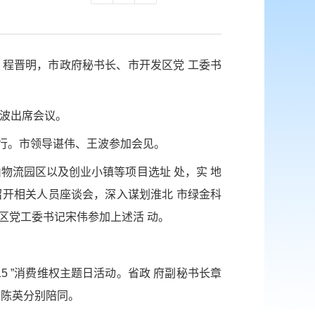
亮、程晋明，市政府秘书长、市开发区党 工委书
王波出席会议。
一行。市领导谌伟、王波参加会见。
山物流园区以及创业小镇等项目选址 处，实 地
主持召开相关人员座谈会，深入谋划淮北 市绿金科
区党工委书记宋伟参加上述活 动。
·15 ”消费维权主题日活动。省政 府副秘书长章
、陈英分别陪同。