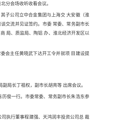
在淮北分会场收听收看会议。
业，其子公司立中合金集团与上海交 大安徽（淮
座谈交流并见证签约。市委 常委、常务副市长
 商 局、质监局、陶铝 办、淮北经济开发区以
大常委会主任黄晓武下达开工令并就项 目建设提
省质监局副局长丁祖权，副市长胡亮等 出席会议。
、总经 理陈历俊一行。市委常委、常务副市长朱浩东参
资 基金公司执行董事程建强、天鸿润丰投资公司总 裁