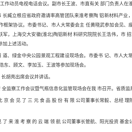
普查 工作动员电视电话会议。副市长王波、市直有关 部门负责人
司董事 长臧立根应省政府邀请率高管团队来淮考察陶 铝新材料产
作框架协议。市委书记、市人大常委会主 任黄晓武参加会见、
军，上海交大安徽(淮北)陶铝新材 料研究院院长王浩伟，市 招
参加上述活动。
泉山隧 道、绿金中央公园景观工程建设现场会。市委书 记、市人
朱浩东、顾文、李加玉、王波等参加现场会。
副市 长胡亮出席会议并讲话。
省特种设备安 全监察工作会议暨气瓶信息化监管现场会在我 市召开。
 在 北 京 会 见 了 三 元 食 品 股 份 有 限 公司董事长常毅
 会 见 了 来 淮 考 察 的 云 端 领 航 公司董事长管航、阳光投