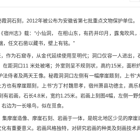
霞洞石刻，2012年被公布为安徽省第七批重点文物保护单位。
《宿州志》载：“小仙洞， 在相山东，有药井印月，露鬼吹风，
端，任文石凿以藏书，壁上有铭。”
方米，作为石窟寺，从金代延续使用至明代；洞口仅容一人进出，
在距洞口11 米处被堵；外室则呈不规则状，高约15米，面积
法侍者及两天王像。秘霞洞洞口左侧有一幅摩崖题刻，上书“大
上方也有摩崖题刻，上书“方丁村魏思孝，宿州萧县功德主，高乐
有岩画，石长4.8米，宽约1.25米。岩画上刻图4幅，左侧
，右边为一长喙鸟，似在觅食。
，集摩崖造像、摩崖石刻、岩画于一体，是皖北地区少见的摩崖
文化有重要意义。岩画风格独特，对研究岩画的种类及刻画技术