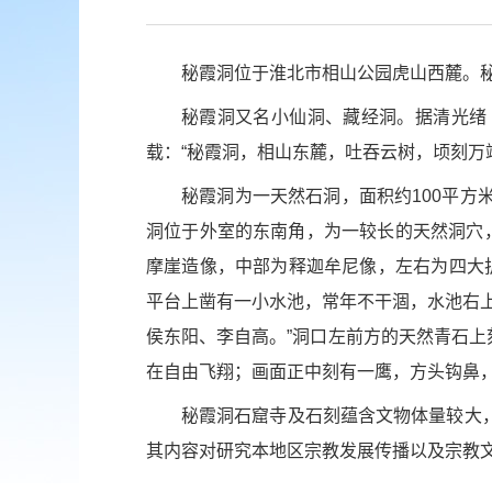
秘霞洞位于淮北市相山公园虎山西麓。秘
秘霞洞又名小仙洞、藏经洞。据清光绪
载：“秘霞洞，相山东麓，吐吞云树，顷刻万
秘霞洞为一天然石洞，面积约100平
洞位于外室的东南角，为一较长的天然洞穴，
摩崖造像，中部为释迦牟尼像，左右为四大护
平台上凿有一小水池，常年不干涸，水池右
侯东阳、李自高。”洞口左前方的天然青石上刻
在自由飞翔；画面正中刻有一鹰，方头钩鼻
秘霞洞石窟寺及石刻蕴含文物体量较大
其内容对研究本地区宗教发展传播以及宗教