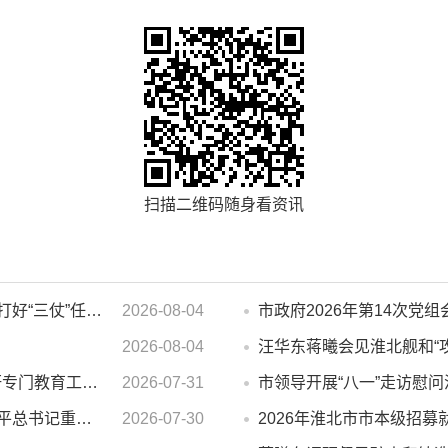
扫描二维码随身看资讯
汪华东在全市季度工作会议上强调 锚定打好“三仗”任务和年度预期目标不动摇 在全市上下掀起比学赶超争先进位的攻坚热潮
2026-08-04
2026-08-04
汪华东蒋曦会见淮北舰和“
汪华东开展夏季“送清凉”慰问活动并调研专门教育工作 落实落细防暑降温措施 用心用情关爱一线职工
2026-07-31
市委常委会会议强调 深入学习贯彻习近平总书记重要讲话指示精神 高质量推进城市更新 不断提升本质安全水平 汪华东主持会议
2026-07-30
2026年淮北市市本级招