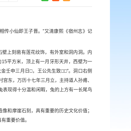
相传小仙即王子晋。”又清康熙《宿州志》记
石壁上刻凿有莲花纹饰，有外室和洞内洞。内
约15平方米，顶上有一月牙形天井，西壁为一
金壬申三月日□，王公先生致□□”。洞口右侧
村宫东，万历十七年三月立，主持道人孙甫、
一野兔表现得十分温和闲暇，兔的上方有一长尾鸟
造像和摩崖石刻，具有重要的历史文化价值；
具有重要价值。