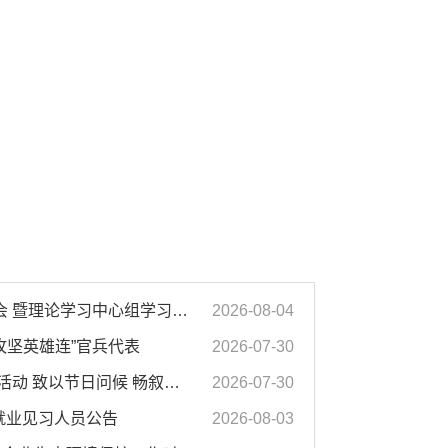
市政府2026年第14次党组会 暨理论学习中心组学习会议召开 蒋曦主持会议并讲话
2026-08-04
攻坚英雄连”官兵代表
2026-07-30
市领导开展“八一”走访慰问活动 致以节日问候 畅叙鱼水深情
2026-07-30
募就业见习人员公告
2026-08-03