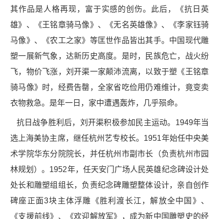
其作品是人格再现，富于实感的创伤。此后，《抗日英
雄》、《王铭章骑马像》、《无名英雄像》、《李家钰骑
马像》、《农工之家》等匡世作品皆出其手。中国现代雕
塑一展新气象，达新历史高度。是时，民族危亡，战火纷
飞，物价飞涨，刘开渠一家颠沛流离，以致于塑《王铭章
骑马像》时，经费告罄，全家省吃俭用仍难维计，竟变卖
衣物救急。是年一日，家中遭遇轰炸，几乎殒命。
抗日战争胜利后，刘开渠积极参加民主运动。1949年当
选上海美协主席，继任杭州艺专校长。1951年始任中央美
术学院华东分院院长，并任杭州市副市长（负责杭州市园
林规划）。1952年，任天安门广场人民英雄纪念碑设计处
处长和雕塑组组长，负责纪念碑雕塑整体设计，亲自创作
碑座正面3块主体浮雕《胜利渡长江，解放全中国》、
《支援前线》、《欢迎解放军》，成为新中国雕塑史的经