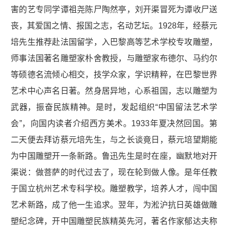
害的艺专同学谭祖尧陈尸陶然亭，刘开渠冒死为谭收尸送
丧，其爱国之情、报国之志，名动艺坛。1928年，经蔡元
培先生推荐赴法国留学，入巴黎高等艺术学校专攻雕塑，
师事法国著名雕塑家朴舍教授，与雕塑家布德尔、马约尔
等硕德名流倾心相交，技学众家，学识精粹，在巴黎世界
艺术中心声名日著。然身居异地，心系祖国，志以雕塑为
武器，振奋民族精神。是时，发起组织“中国留法艺术学
会”，向国内读者介绍西方美术。1933年夏决然回国。第
二天便去拜访蔡元培先生，与之长谈竟日，蔡元培望期能
为中国雕塑开一条新路。鲁迅先生是时在座，幽默地对开
渠说：做菩萨的时代过去了，现在轮到做人像。是年任教
于国立杭州艺术专科学校。雕塑教学，培养人才，闯中国
艺术新路，成了他一生追求。翌年，为淞沪抗日英雄做雕
塑纪念碑，开中国雕塑民族精英先河，著名作家郁达夫称