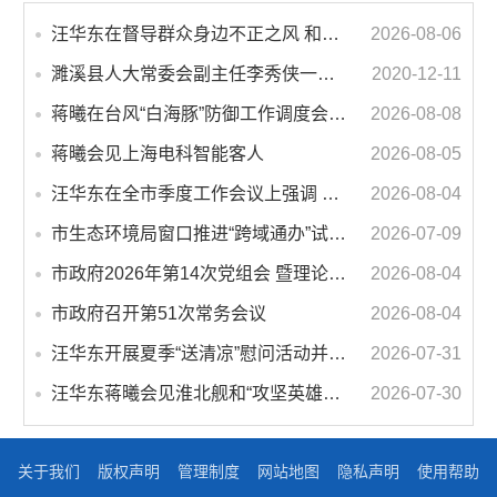
汪华东在督导群众身边不正之风 和腐败问题集中整治工作时强调 以更高标准更实举措纵深推进集中整治 不断增强人民群众获得感幸福感安全感
2026-08-06
濉溪县人大常委会副主任李秀侠一行调研城乡客运一体化和治超工作
2020-12-11
蒋曦在台风“白海豚”防御工作调度会上强调 牢固树立和践行正确政绩观 切实维护人民群众生命财产安全
2026-08-08
蒋曦会见上海电科智能客人
2026-08-05
汪华东在全市季度工作会议上强调 锚定打好“三仗”任务和年度预期目标不动摇 在全市上下掀起比学赶超争先进位的攻坚热潮
2026-08-04
市生态环境局窗口推进“跨域通办”试点 服务再升级 办事更便利
2026-07-09
市政府2026年第14次党组会 暨理论学习中心组学习会议召开 蒋曦主持会议并讲话
2026-08-04
市政府召开第51次常务会议
2026-08-04
汪华东开展夏季“送清凉”慰问活动并调研专门教育工作 落实落细防暑降温措施 用心用情关爱一线职工
2026-07-31
汪华东蒋曦会见淮北舰和“攻坚英雄连”官兵代表
2026-07-30
关于我们
版权声明
管理制度
网站地图
隐私声明
使用帮助