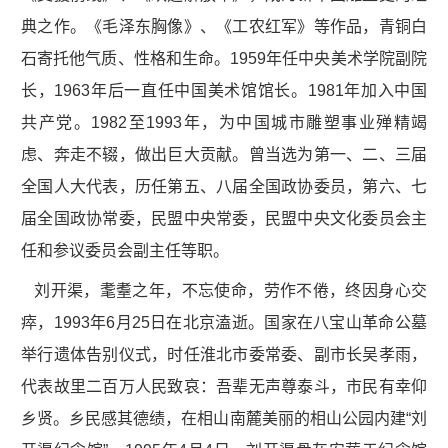
典之作。《毛泽东胸像》、《工农红军》等作品，青铜白
石寄托他气质、性格和生命。1959年任中央美术学院副院
长，1963年后一直任中国美术馆馆长。1981年加入中国
共产党。1982至1993年，为中国城市雕塑事业殚精竭
虑、奔走不辍，做出巨大贡献。曾当选为第一、二、三届
全国人大代表，历任第五、八届全国政协委员，第六、七
届全国政协常委，民盟中央常委，民盟中央文化委员会主
任和参议委员会副主任等职。
刘开渠，耄耋之年，不忘使命，劳作不倦，终因身心交
瘁，1993年6月25日在北京溘逝。国家在八宝山革命公墓
举行遗体告别仪式，时任淮北市委常委、副市长吴孝雨，
代表故里二百万人民致哀：吾辈无声尊泰斗，市民有幸仰
乡贤。乡民感其德绩，在相山南麓美丽的相山公园内建“刘