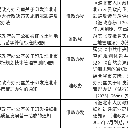
《淮北市人民政
民政府办公室关于印发淮北市
北市人民政府重
重大行政决策实施情况跟踪反
淮政办秘
跟踪反馈与后评
估办法
（淮政办秘〔
20
年
7
月到期，需重
民政府关于公布被征收土地地
落实《安徽省实
淮政秘
及青苗等补偿标准的通知
土地管理法〉办
落实《中共中央
民政府办公室关于印发淮北市
空间规划体系
淮政办秘
详细规划技术管理导则的通知
见》《自然资源
详细规划的通知
结合我市实际，
民政府办公室关于印发淮北市
办公室关于印发
淮政办
住房管理办法的通知
管理办法（试行
〔
2023
〕
26
号）
《淮北市人民政
民政府办公室关于印发持续推
续推进建筑业高
淮政办秘
高质量发展若干措施的通知
通知》（淮政办
2025
年
7
月到期，