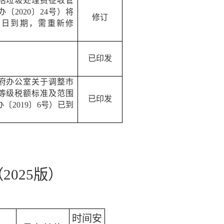
活垃圾处理费征收管
办〔
2020
〕
24
号）将
修订
1
日到期，需重新修
已印发
府办公室关于调整市
等级税额标准及范围
已印发
办〔
2019
〕
6
号）已到
（
2025版）
时间安