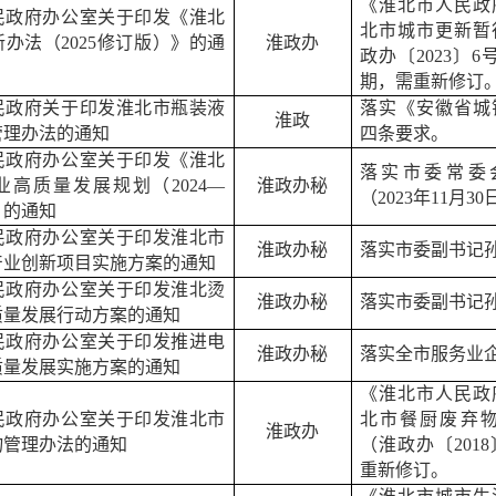
《淮北市人民政
民政府办公室关于印发《淮北
北市城市更新暂
新办法（
2025
修订版）》的通
淮政办
政办〔
2023
〕
6
期，需重新修订
民政府关于印发淮北市瓶装液
落实《安徽省城
淮政
管理办法的通知
四条要求。
民政府办公室关于印发《淮北
落实市委常委
业高质量发展规划（
2024—
淮政办秘
（
2023
年
11
月
30
》的通知
民政府办公室关于印发淮北市
淮政办秘
落实市委副书记
产业创新项目实施方案的通知
民政府办公室关于印发淮北烫
淮政办秘
落实市委副书记
质量发展行动方案的通知
民政府办公室关于印发推进电
淮政办秘
落实全市服务业
质量发展实施方案的通知
《淮北市人民政
民政府办公室关于印发淮北市
北市餐厨废弃
淮政办
物管理办法的通知
（淮政办〔
2018
重新修订。