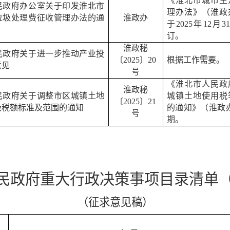
《淮北市城市生
民政府办公室关于印发淮北市
理办法》（淮政
垃圾处理费征收管理办法
的通
淮政办
于
2025
年
12
月
3
订。
淮政秘
民政府关于进一步推动产业投
〔
2025
〕
20
根据工作需要。
意见
号
《淮北市人民政
淮政秘
民政府关于调整市区城镇土地
城镇土地使用税
〔
2025
〕
21
级税额标准及范围的通知
的通知》（淮政
号
期。
民政府重大行政决策事项目录清单
（征求意见稿）