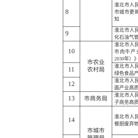
淮北市人
8
市城市更
知
淮北市人
9
化石油气
淮北市人
10
市肉牛产
2030
年）
市农业
淮北市人
11
农村局
绿色食品
淮北市人
12
面产业高
淮北市人
13
市商务局
子商务高
淮北市人
14
餐厨废弃
市城市
管理局