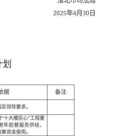
淮北市司法局
2025
年
4
月
30
日
计划
依据
备注
落实领导要求。
府
“
十大暖民心
”
工程要
老年助餐服务供给、
统筹资金使用。