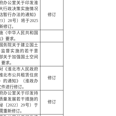
府办公室关于印发淮
大行政决策实施情况
估暂行办法的通知》
修订
23
〕
28
号）将于
2025
新修订。
施〈中华人民共和国
法》要求。
国务院关于建立国土
并监督实施的若干意
部关于加强国土空间
》要求。
对《淮北市人民政府
淮北市公共租赁住房
修订
）的通知》（淮政办
文件进行修订。
府办公室关于印发持
质量发展若干措施的
修订
秘〔
2022
〕
29
号）于
需重新修订。