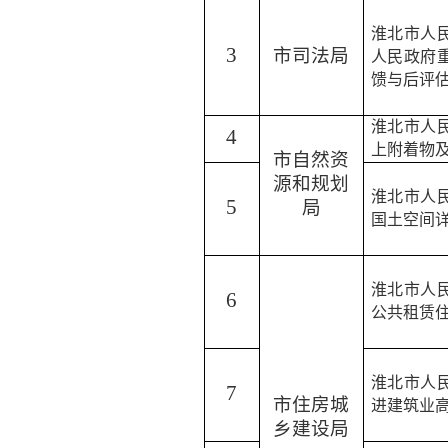
淮北市人
3
市司法局
人民政府
馈与后评
淮北市人
4
上附着物
市自然资
源和规划
淮北市人
5
局
国土空间
淮北市人
6
公共租赁
淮北市人
7
市住房城
进建筑业
乡建设局