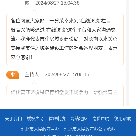
露
2024/08/27 15:04:36
各位网友大家好，十分荣幸来到“在线访谈”栏目，
很高兴能够通过“在线访谈”这个平台和大家沟通交
流。我瑾代表市住房城乡建设局，对长期以来关心
支持我市住房城乡建设工作的社会各界朋友，表示
衷心感谢！
主持人
2024/08/27 15:06:15
优化营商环境是培育和激发市场活力、增强经营主
体内生动力的关键之举。咱们市住房城乡建设局的
工作小到一滴水，大到一座城，请您介绍一下住建
关于我们
版权声明
管理制度
网站地图
隐私声明
使用帮助
部门在优化营商环境方面具体承担什么工作任务？
淮北市人民政府主办
淮北市人民政府办公室承办