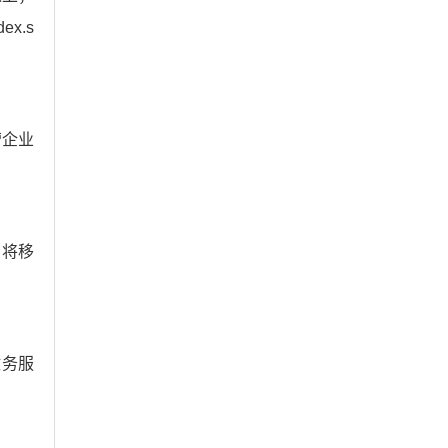
ex.s
营企业
，将移
政务服
。