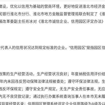
建设，优化以信用为基础的营商环境，更好地促进淮北市经济
民银行淮北市分行、淮北市地方金融监督管理局联合制定了《
展改革委副主任肖冰对《淮北市诚信企业、信用园区评定办法
？
定代表人的信用状况达到规定标准的企业。“信用园区”是指园区
政策的生产经营活动，生产经营状况良好；年度纳税信用评价
三年内未因违反劳动保障法律法规被查处；遵守环保法律法规，
违反环保规定；遵守安全生产规定，无生产安全责任事故，无
内无不良贷款记录；通过执行办案系统查询当事人在本市无未
或异常经营名录；信用园区管理系统评定企业信用等级为A级及