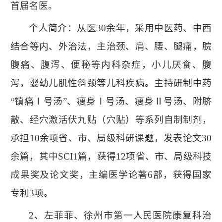
首届名医。
个人简介：从医
30
余年，采用中医药、中西
结合等内、外治法，主治颈、肩、腰、腿痛，脘
腹痛、腹泻、便秘等内科杂症，小儿厌食、腹
泻，婴幼儿肌性斜颈等儿科疾病。主持研制中药
“镇痛Ⅰ号汤”、瘦身Ⅰ号汤、瘦身Ⅱ号汤、附脐
散、经穴激活伏九贴（穴贴）等系列自制制剂，
承担
10
余项省、市、局级科研课题，发表论文
30
余篇，其中
SCI1
篇，获得
12
项省、市、局级科技
成果奖及论文奖，主编医学论著
6
部，获得国家
专利
3
项。
2
、左菲菲、徐州市第一人民医院康复科治