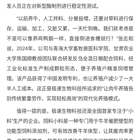
发人员正在对新型酶制剂进行稳定性测试。
“以前养牛，人工拌料、分餐投喂，还要对草料进行保
存、运输、加工，又脏又累，一天忙到晚。我们就考虑是
不是可以像养鸡鸭鹅一样，直接倒进食槽就行？”张志和
说，2024年，公司与青海大学畜牧兽医科学院、甘肃农业
大学陈国顺教授团队联合研发反刍全混日粮配合饲料，经
工业化标准生产制成颗粒形态，便于养殖户精准饲喂管
理。该产品获得了中国发明专利，也让养殖户减少了一大
半人工成本。这正是极速生物科技所追求的“让肉牛养殖告
别传统繁重劳作，实现轻松高效”的现代化养殖模式。
值得一提的是，极速生物科技还是全国首家专注于“小
料”生产的企业。饲料小料是一种专门用于牛羊催肥塑型的
功能型饲料添加剂，可有效改善牛羊体型，让其瘦肉率更