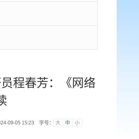
研员程春芳：《网络
读
-09-05 15:23
字号：
大
中
小